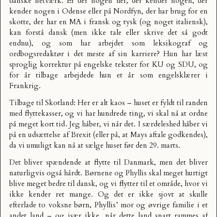
danske netværk. Er der nogen her, der kender nogen, der
kender nogen i Odense eller på Nordfyn, der har brug for en
skotte, der har en MA i fransk og tysk (og noget italiensk),
kan forstå dansk (men ikke tale eller skrive det så godt
endnu), og som har arbejdet som leksikograf og
ordbogsredaktør i det meste af sin karriere? Hun har læst
sproglig korrektur på engelske tekster for KU og SDU, og
for år tilbage arbejdede hun et år som engelsklærer i
Frankrig.
Tilbage til Skotland: Her er alt kaos – huset er fyldt til randen
med flyttekasser, og vi har hundrede ting, vi skal nå at ordne
på meget kort tid. Jeg håber, vi når det. I særdeleshed håber vi
på en udsættelse af Brexit (eller på, at Mays aftale godkendes),
da vi umuligt kan nå at sælge huset før den 29. marts.
Det bliver spændende at flytte til Danmark, men det bliver
naturligvis også hårdt. Børnene og Phyllis skal meget hurtigt
blive meget bedre til dansk, og vi flytter til et område, hvor vi
ikke kender ret mange. Og det er ikke sjovt at skulle
efterlade to voksne børn, Phyllis’ mor og øvrige familie i et
andet land – og især ikke, når dette land snart rammes af