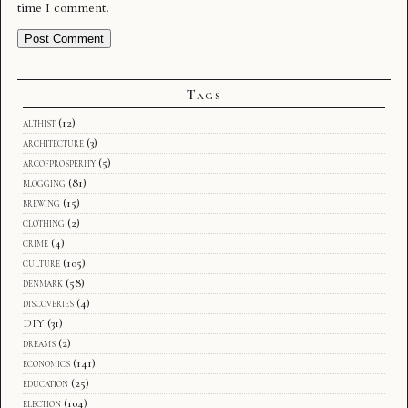
time I comment.
Tags
althist
(12)
architecture
(3)
arcofprosperity
(5)
blogging
(81)
brewing
(15)
clothing
(2)
crime
(4)
culture
(105)
denmark
(58)
discoveries
(4)
DIY
(31)
dreams
(2)
economics
(141)
education
(25)
election
(104)