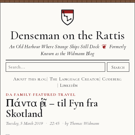
Denseman on the Rattis
❦
An Old Harbour Where Strange Ships Still Dock
Formerly
Known as the Widmann Blog
Search
Search
for:
About this blog
The Language Creator
Codeberg
LinkedIn
DA
·
FAMILY
·
FEATURED
·
TRAVEL
Πάντα ῥεῖ – til Fyn fra
Skotland
Tuesday, 5 March 2019
·
22:45
·
by Thomas Widmann