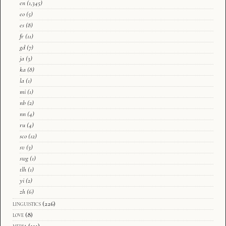
en
(1,345)
eo
(5)
es
(8)
fr
(11)
gd
(7)
ja
(3)
ka
(8)
la
(1)
mi
(1)
nb
(2)
nn
(4)
ru
(4)
sco
(12)
sv
(3)
swg
(1)
tlh
(1)
yi
(2)
zh
(6)
linguistics
(226)
love
(8)
media
(111)