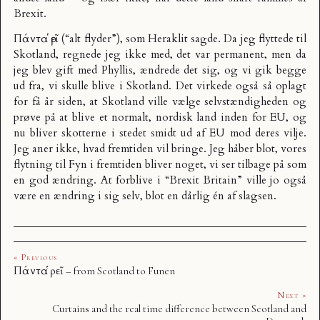
Brexit.
Πάντα ῥεῖ (“alt flyder”), som Heraklit sagde. Da jeg flyttede til
Skotland, regnede jeg ikke med, det var permanent, men da
jeg blev gift med Phyllis, ændrede det sig, og vi gik begge
ud fra, vi skulle blive i Skotland. Det virkede også så oplagt
for få år siden, at Skotland ville vælge selvstændigheden og
prøve på at blive et normalt, nordisk land inden for EU, og
nu bliver skotterne i stedet smidt ud af EU mod deres vilje.
Jeg aner ikke, hvad fremtiden vil bringe. Jeg håber blot, vores
flytning til Fyn i fremtiden bliver noget, vi ser tilbage på som
en god ændring. At forblive i “Brexit Britain” ville jo også
være en ændring i sig selv, blot en dårlig én af slagsen.
« Previous
Πάντα ῥεῖ – from Scotland to Funen
Next »
Curtains and the real time difference between Scotland and