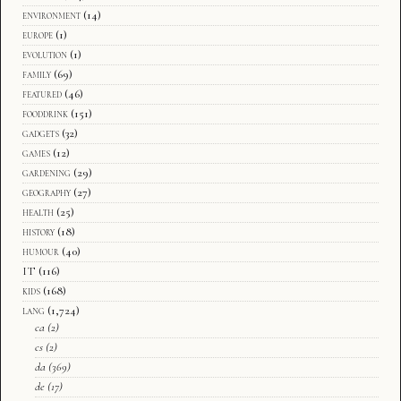
environment
(14)
europe
(1)
evolution
(1)
family
(69)
featured
(46)
fooddrink
(151)
gadgets
(32)
games
(12)
gardening
(29)
geography
(27)
health
(25)
history
(18)
humour
(40)
IT
(116)
kids
(168)
lang
(1,724)
ca
(2)
cs
(2)
da
(369)
de
(17)