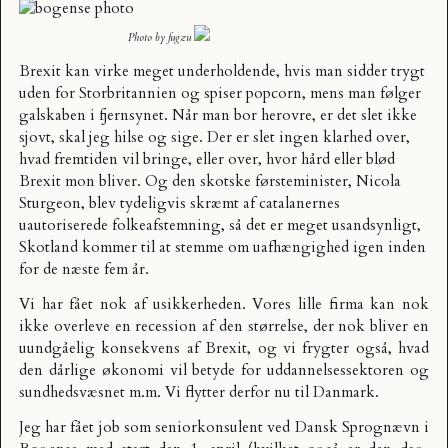
Photo by
fugzu
Brexit kan virke meget underholdende, hvis man sidder trygt
uden for Storbritannien og spiser popcorn, mens man følger
galskaben i fjernsynet. Når man bor herovre, er det slet ikke
sjovt, skal jeg hilse og sige. Der er slet ingen klarhed over,
hvad fremtiden vil bringe, eller over, hvor hård eller blød
Brexit mon bliver. Og den skotske førsteminister, Nicola
Sturgeon, blev tydeligvis skræmt af catalanernes
uautoriserede folkeafstemning, så det er meget usandsynligt,
Skotland kommer til at stemme om uafhængighed igen inden
for de næste fem år.
Vi har fået nok af usikkerheden. Vores lille firma kan nok
ikke overleve en recession af den størrelse, der nok bliver en
uundgåelig konsekvens af Brexit, og vi frygter også, hvad
den dårlige økonomi vil betyde for uddannelsessektoren og
sundhedsvæsnet m.m. Vi flytter derfor nu til Danmark.
Jeg har fået job som seniorkonsulent ved Dansk Sprognævn i