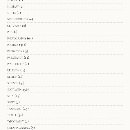
military
(2)
music
(4)
neighbourhd
(20)
obituary
(20)
pets
(3)
photography
(65)
politics
(512)
predictions
(3)
pregnancy
(12)
psychology
(4)
religion
(13)
review
(26)
science
(43)
scotland
(156)
sign
(24)
sport
(7)
transport
(45)
travel
(56)
typography
(7)
urbanplanning
(5)