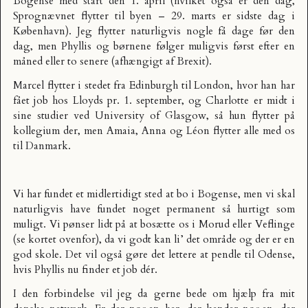
Bogense med start den 1. april (hvilket også er den dag,
Sprognævnet flytter til byen – 29. marts er sidste dag i
København). Jeg flytter naturligvis nogle få dage før den
dag, men Phyllis og børnene følger muligvis først efter en
måned eller to senere (afhængigt af Brexit).
Marcel flytter i stedet fra Edinburgh til London, hvor han har
fået job hos Lloyds pr. 1. september, og Charlotte er midt i
sine studier ved University of Glasgow, så hun flytter på
kollegium der, men Amaia, Anna og Léon flytter alle med os
til Danmark.
Vi har fundet et midlertidigt sted at bo i Bogense, men vi skal
naturligvis have fundet noget permanent så hurtigt som
muligt. Vi pønser lidt på at bosætte os i Morud eller Veflinge
(se kortet ovenfor), da vi godt kan li’ det område og der er en
god skole. Det vil også gøre det lettere at pendle til Odense,
hvis Phyllis nu finder et job dér.
I den forbindelse vil jeg da gerne bede om hjælp fra mit