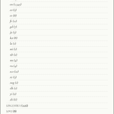
en
(1,345)
eo
(5)
es
(8)
fr
(11)
gd
(7)
ja
(3)
ka
(8)
la
(1)
mi
(1)
nb
(2)
nn
(4)
ru
(4)
sco
(12)
sv
(3)
swg
(1)
tlh
(1)
yi
(2)
zh
(6)
linguistics
(226)
love
(8)