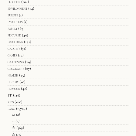
election
(104)
environment
(14)
europe
(1)
evolution
(1)
family
(69)
featured
(46)
fooddrink
(151)
gadgets
(32)
games
(12)
gardening
(29)
geography
(27)
health
(25)
history
(18)
humour
(40)
IT
(116)
kids
(168)
lang
(1,724)
ca
(2)
cs
(2)
da
(369)
de
(17)