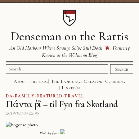
Denseman on the Rattis
❦
An Old Harbour Where Strange Ships Still Dock
Formerly
Known as the Widmann Blog
Search
Search
for:
About this blog
The Language Creator
Codeberg
LinkedIn
DA
·
FAMILY
·
FEATURED
·
TRAVEL
Πάντα ῥεῖ – til Fyn fra Skotland
2019/03/05 22:45
Photo by
fugzu