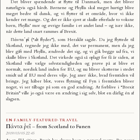
Det bliver spændende at flytte til Danmark, men det bliver
naturligvis også hårdt. Børnene og Phyllis skal meget hurtigt blive
meget bedre til dansk, og vi flytter til et område, hvor vi ikke
kender ret mange. Og det er ikke sjovt at skulle efterlade to voksne
børn, Phyllis’ mor og øvrige familie i et andet land – og især ikke,
når dette land snart rammes af Brexit.
Πάντα ῥεῖ (“alt flyder”), som Heraklit sagde. Da jeg flyttede til
Skotland, regnede jeg ikke med, det var permanent, men da jeg
blev gift med Phyllis, ændrede det sig, og vi gik begge ud fra, vi
skulle blive i Skotland. Det virkede også så oplagt for få år siden, at
Skotland ville vælge selvstændigheden og prøve på at blive et
normalt, nordisk land inden for EU, og nu bliver skotterne i stedet
smidt ud af EU mod deres vilje. Jeg aner ikke, hvad fremtiden vil
bringe. Jeg håber blot, vores flytning til Fyn i fremtiden bliver
noget, vi ser tilbage på som en god ændring. At forblive i “Brexit
Britain” ville jo også være en ændring i sig selv, blot en dårlig én af
slagsen.
EN
·
FAMILY
·
FEATURED
·
TRAVEL
Πάντα ῥεῖ – from Scotland to Funen
2019/03/05 22:45