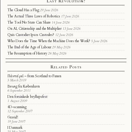
Last Revolution?
The Cloud Has a Flag
29 June 2026
The Actual Three Laws of Robotics
17 June 2026
The Tool No State Can Share
14 June 2026
On AI, Citizenship and the Multiplier
13 June 2026
Quis Custodiet Ipsos Custodes?
12 June 2026
Who Does the Time When the Machine Does the Work?
5 June 2026
The End of the Age of Labour
29 May 2026
The Resumption of History
26 May 2026
Related Posts
Πάντα ῥεῖ – from Scotland to Funen
5 March 2019
Besøg fra København
6 September 2011
Den forsinkede bryllupsfest
1 August 2009
4D-scanning
12 September 2007
Gravid!
19 June 2007
I Danmark
25 May 2007