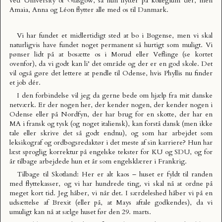
ved University of Glasgow, så hun flytter på kollegium der, men
Amaia, Anna og Léon flytter alle med os til Danmark.
Vi har fundet et midlertidigt sted at bo i Bogense, men vi skal
naturligvis have fundet noget permanent så hurtigt som muligt. Vi
pønser lidt på at bosætte os i Morud eller Veflinge (se kortet
ovenfor), da vi godt kan li’ det område og der er en god skole. Det
vil også gøre det lettere at pendle til Odense, hvis Phyllis nu finder
et job dér.
I den forbindelse vil jeg da gerne bede om hjælp fra mit danske
netværk. Er der nogen her, der kender nogen, der kender nogen i
Odense eller på Nordfyn, der har brug for en skotte, der har en
MA i fransk og tysk (og noget italiensk), kan forstå dansk (men ikke
tale eller skrive det så godt endnu), og som har arbejdet som
leksikograf og ordbogsredaktør i det meste af sin karriere? Hun har
læst sproglig korrektur på engelske tekster for KU og SDU, og for
år tilbage arbejdede hun et år som engelsklærer i Frankrig.
Tilbage til Skotland: Her er alt kaos – huset er fyldt til randen
med flyttekasser, og vi har hundrede ting, vi skal nå at ordne på
meget kort tid. Jeg håber, vi når det. I særdeleshed håber vi på en
udsættelse af Brexit (eller på, at Mays aftale godkendes), da vi
umuligt kan nå at sælge huset før den 29. marts.