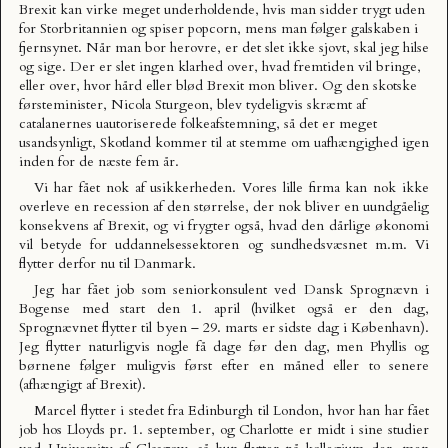
Brexit kan virke meget underholdende, hvis man sidder trygt uden
for Storbritannien og spiser popcorn, mens man følger galskaben i
fjernsynet. Når man bor herovre, er det slet ikke sjovt, skal jeg hilse
og sige. Der er slet ingen klarhed over, hvad fremtiden vil bringe,
eller over, hvor hård eller blød Brexit mon bliver. Og den skotske
førsteminister, Nicola Sturgeon, blev tydeligvis skræmt af
catalanernes uautoriserede folkeafstemning, så det er meget
usandsynligt, Skotland kommer til at stemme om uafhængighed igen
inden for de næste fem år.
Vi har fået nok af usikkerheden. Vores lille firma kan nok ikke
overleve en recession af den størrelse, der nok bliver en uundgåelig
konsekvens af Brexit, og vi frygter også, hvad den dårlige økonomi
vil betyde for uddannelsessektoren og sundhedsvæsnet m.m. Vi
flytter derfor nu til Danmark.
Jeg har fået job som seniorkonsulent ved Dansk Sprognævn i
Bogense med start den 1. april (hvilket også er den dag,
Sprognævnet flytter til byen – 29. marts er sidste dag i København).
Jeg flytter naturligvis nogle få dage før den dag, men Phyllis og
børnene følger muligvis først efter en måned eller to senere
(afhængigt af Brexit).
Marcel flytter i stedet fra Edinburgh til London, hvor han har fået
job hos Lloyds pr. 1. september, og Charlotte er midt i sine studier