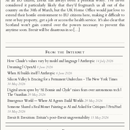
As an EU citizen, Brexit has always been a personal worry. I’ve never
considered it particularly likely that they’d frogmarch us all out of the
country on the 30th of March, but the UK Home Office would just love to
extend their hostile environment to EU citizens here, making it difficult to
rent or buy property, get a job or access the health service. It’s also clear that
Scotland won’t gain control over the powers necessary to prevent this
anytime soon. Brexit will be disastrous in so […]
From the Internet
How Claude's values vary by model and language | Anthropic
14 July 2026
Dreaming | OpenAI
8 June 2026
When AI builds itself | Anthropic
6 June 2026
Silicon Valley Is Bracing for a Permanent Underclass - The New York Times
30 May 2026
Digital arson spree by ‘AI Bonnie and Clyde’ raises fears over autonomous tech |
The Guardian
29 May 2026
Emergence World — Where AI Agents Build Worlds
29 May 2026
Someone Shared a Real Monet Painting as AI and Asked for Critiques | PetaPixel
18 May 2026
Brexit & Brexitism: Britain’s post-Brexit ungovernability
15 May 2026