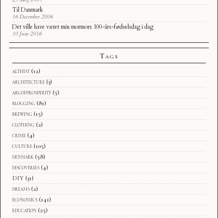
Til Danmark
16 December 2006
Det ville have været min mormors 100-års-fødselsdag i dag
10 June 2016
Tags
althist
(12)
architecture
(3)
arcofprosperity
(5)
blogging
(81)
brewing
(15)
clothing
(2)
crime
(4)
culture
(105)
denmark
(58)
discoveries
(4)
DIY
(31)
dreams
(2)
economics
(141)
education
(25)