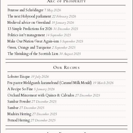
Arc of Prosperity
Penrose and Schrödinger
7 May 2026
The next Holyrood parliament
22 February 2026
Medieval advice on Greenland
19 January 2026
13 Simple Predictions for 2026
31 December 2025
Politics isn’t management
14 September 2025
Make Our Nation Great Again-ism
5 September 2025
Green, Orange and Turquoise
2 September 2025
The Shrinking of the Scottish Lion
30 August 2025
Our Recipes
Lobster Bisque
19 July 2026
Fru pastor Meldgaards karamelrand (Caramel Milk Mould)
19 March 2026
A Recipe So Fine
5 January 2026
Orchard Mincemeat with Quince & Calvados
27 December 2025
Sambar Powder
27 December 2025
Sambar
27 December 2025
Madeira Herring
27 December 2025
Pernod Herring
27 December 2025