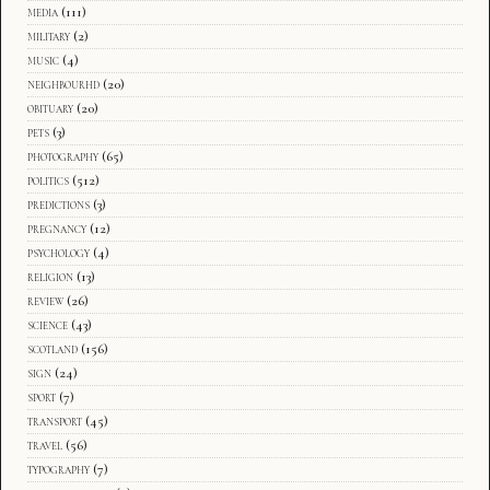
media
(111)
military
(2)
music
(4)
neighbourhd
(20)
obituary
(20)
pets
(3)
photography
(65)
politics
(512)
predictions
(3)
pregnancy
(12)
psychology
(4)
religion
(13)
review
(26)
science
(43)
scotland
(156)
sign
(24)
sport
(7)
transport
(45)
travel
(56)
typography
(7)