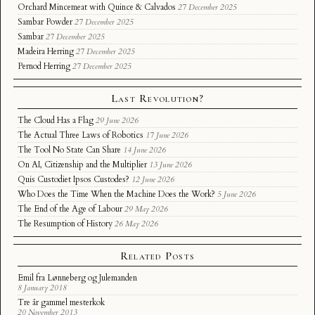
Orchard Mincemeat with Quince & Calvados
27 December 2025
Sambar Powder
27 December 2025
Sambar
27 December 2025
Madeira Herring
27 December 2025
Pernod Herring
27 December 2025
Last Revolution?
The Cloud Has a Flag
29 June 2026
The Actual Three Laws of Robotics
17 June 2026
The Tool No State Can Share
14 June 2026
On AI, Citizenship and the Multiplier
13 June 2026
Quis Custodiet Ipsos Custodes?
12 June 2026
Who Does the Time When the Machine Does the Work?
5 June 2026
The End of the Age of Labour
29 May 2026
The Resumption of History
26 May 2026
Related Posts
Emil fra Lønneberg og Julemanden
8 January 2018
Tre år gammel mesterkok
20 November 2013