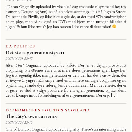
4D scan Originally uploaded by viralbus I dag troppede vi syv mand høj (os,
børnene, Dougie og Ann) op på en privat scanningsklinik på Ingram Street.
De scannede Phyllis, og ikke blot sagde de, at det med 97% sandsynlighed
er en pige, men vi fik også en DVD med hjem med utrolige billeder af
pigen! Er hun ikke smuk? Jeg kan næsten ikke vente til december!
DA
·
POLITICS
Det store generationstyveri
2007/09/28 22:47
Alter 68er? Originally uploaded by ksfoto Der er et dejligt provokativt
blogindlæg om 68ernes evne til at mele deres generations egen kage her.
Jeg tror egentlig ikke, min generation er den, der har det værst – dem, der
er ti-tyve år yngre må kæmpe med endnu mere umulige boligpriser og nu
også i mange lande dyre videregående uddannelser. Men det eneste, der er
at gøre, er altid at vælge politikere fra ens egen generation, og især dem,
der vil kæmpe imod forfordelingen af 68ergenerationen. Der er jo […]
ECONOMICS
·
EN
·
POLITICS
·
SCOTLAND
The City's own currency
2007/09/26 22:12
City of London Originally uploaded by gm8ty There’s an interesting article