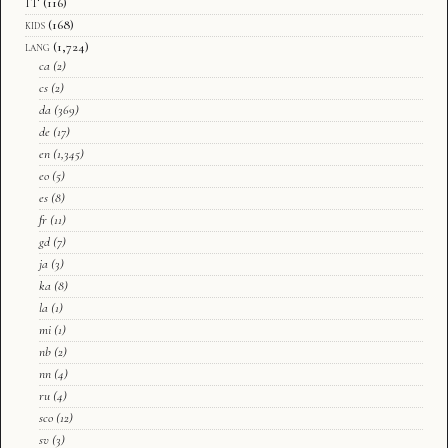
IT
(116)
kids
(168)
lang
(1,724)
ca
(2)
cs
(2)
da
(369)
de
(17)
en
(1,345)
eo
(5)
es
(8)
fr
(11)
gd
(7)
ja
(3)
ka
(8)
la
(1)
mi
(1)
nb
(2)
nn
(4)
ru
(4)
sco
(12)
sv
(3)