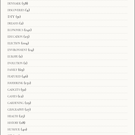
denmark
(58)
discoveries
(4)
DIY
(31)
dreams
(2)
economics
(141)
education
(25)
election
(104)
environment
(14)
europe
(1)
evolution
(1)
family
(69)
featured
(46)
fooddrink
(151)
gadgets
(32)
games
(12)
gardening
(29)
geography
(27)
health
(25)
history
(18)
humour
(40)