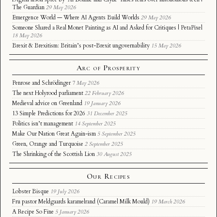
The Guardian
29 May 2026
Emergence World — Where AI Agents Build Worlds
29 May 2026
Someone Shared a Real Monet Painting as AI and Asked for Critiques | PetaPixel
18 May 2026
Brexit & Brexitism: Britain’s post-Brexit ungovernability
15 May 2026
Arc of Prosperity
Penrose and Schrödinger
7 May 2026
The next Holyrood parliament
22 February 2026
Medieval advice on Greenland
19 January 2026
13 Simple Predictions for 2026
31 December 2025
Politics isn’t management
14 September 2025
Make Our Nation Great Again-ism
5 September 2025
Green, Orange and Turquoise
2 September 2025
The Shrinking of the Scottish Lion
30 August 2025
Our Recipes
Lobster Bisque
19 July 2026
Fru pastor Meldgaards karamelrand (Caramel Milk Mould)
19 March 2026
A Recipe So Fine
5 January 2026