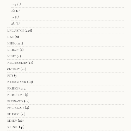
swg
(1)
tlh
(1)
yi
(2)
zh
(6)
linguistics
(226)
love
(8)
media
(111)
military
(2)
music
(4)
neighbourhd
(20)
obituary
(20)
pets
(3)
photography
(65)
politics
(512)
predictions
(3)
pregnancy
(12)
psychology
(4)
religion
(13)
review
(26)
science
(43)