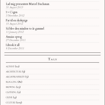
Lad mig præsentere Marcel Buchanan
31 August 2013
ʔ > C igen
3 November 2012
Far til en skolepige
15 August 2012
Så blev den mindste to år gammel
11 January 2012
Amaias sprog
27 December 2011
I drook it all
8 December 2011
Tags
althist
(12)
architecture
(3)
arcofprosperity
(5)
blogging
(81)
brewing
(15)
clothing
(2)
crime
(4)
culture
(105)