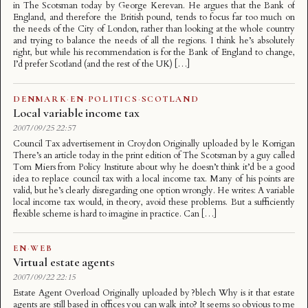
in The Scotsman today by George Kerevan. He argues that the Bank of
England, and therefore the British pound, tends to focus far too much on
the needs of the City of London, rather than looking at the whole country
and trying to balance the needs of all the regions. I think he’s absolutely
right, but while his recommendation is for the Bank of England to change,
I’d prefer Scotland (and the rest of the UK) […]
DENMARK
·
EN
·
POLITICS
·
SCOTLAND
Local variable income tax
2007/09/25 22:57
Council Tax advertisement in Croydon Originally uploaded by le Korrigan
There’s an article today in the print edition of The Scotsman by a guy called
Tom Miers from Policy Institute about why he doesn’t think it’d be a good
idea to replace council tax with a local income tax. Many of his points are
valid, but he’s clearly disregarding one option wrongly. He writes: A variable
local income tax would, in theory, avoid these problems. But a sufficiently
flexible scheme is hard to imagine in practice. Can […]
EN
·
WEB
Virtual estate agents
2007/09/22 22:15
Estate Agent Overload Originally uploaded by ?blech Why is it that estate
agents are still based in offices you can walk into? It seems so obvious to me