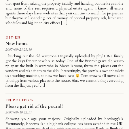
that apart from valuing the property initially and handing out the keys in the
end, none of the rest requires a physical estate agent. I know, all estate
agents these days have web sites that you can use to search for properties,
but they’re still spending lots of money of printed property ads, laminated
schedules and big inner-city offices […]
DIY
·
EN
New home
2007/09/21 23:10
Chucking out the old wardrobe Originally uploaded by phyl1 We finally
got the keys for our new house today! One of the first things we did was to
rip apart the built-in wardrobe in Marcel’s room, throw the pieces out the
window and take them to the skip. Interestingly, the previous owner has left
us a washing machine, so now we have two.
Tomorrow we’ll move a lot
of things from various places to the house. Alas, we cannot bring everything
from the flat just yet, […]
EN
·
POLITICS
Please get rid of the pound!
2007/09/19 22:31
Showing your age your majesty. Originally uploaded by hotdogg3uk
Fortunately, it seems like a big bank collapse has been avoided in the UK.
However, it seems much of the crisis was created by the Bank of England.