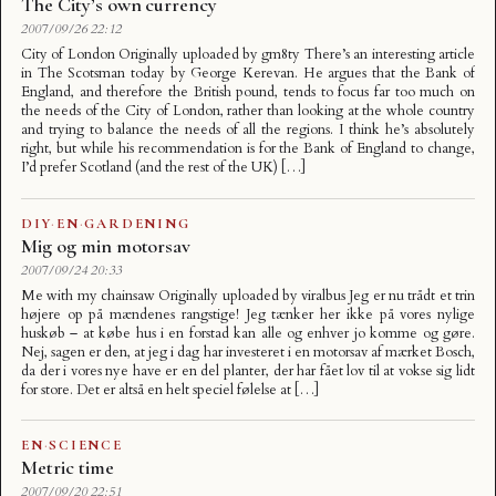
The City’s own currency
2007/09/26 22:12
City of London Originally uploaded by gm8ty There’s an interesting article
in The Scotsman today by George Kerevan. He argues that the Bank of
England, and therefore the British pound, tends to focus far too much on
the needs of the City of London, rather than looking at the whole country
and trying to balance the needs of all the regions. I think he’s absolutely
right, but while his recommendation is for the Bank of England to change,
I’d prefer Scotland (and the rest of the UK) […]
DIY
·
EN
·
GARDENING
Mig og min motorsav
2007/09/24 20:33
Me with my chainsaw Originally uploaded by viralbus Jeg er nu trådt et trin
højere op på mændenes rangstige! Jeg tænker her ikke på vores nylige
huskøb – at købe hus i en forstad kan alle og enhver jo komme og gøre.
Nej, sagen er den, at jeg i dag har investeret i en motorsav af mærket Bosch,
da der i vores nye have er en del planter, der har fået lov til at vokse sig lidt
for store. Det er altså en helt speciel følelse at […]
EN
·
SCIENCE
Metric time
2007/09/20 22:51