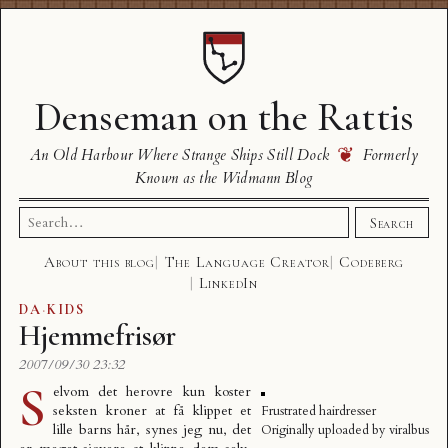
Denseman on the Rattis
❦
An Old Harbour Where Strange Ships Still Dock
Formerly
Known as the Widmann Blog
Search
Search
for:
About this blog
The Language Creator
Codeberg
LinkedIn
DA
·
KIDS
Hjemmefrisør
2007/09/30 23:32
S
elvom det herovre kun koster
seksten kroner at få klippet et
Frustrated hairdresser
lille barns hår, synes jeg nu, det
Originally uploaded by
viralbus