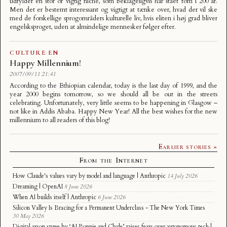
udfylder en stor or vigtig niche, som beklageligvis har stået tom i 200 år.
Men det er bestemt interessant og vigtigt at tænke over, hvad der vil ske
med de forskellige sprogområders kulturelle liv, hvis eliten i høj grad bliver
engelsksproget, uden at almindelige mennesker følger efter.
CULTURE
·
EN
Happy Millennium!
2007/09/11 21:41
According to the Ethiopian calendar, today is the last day of 1999, and the
year 2000 begins tomorrow, so we should all be out in the streets
celebrating. Unfortunately, very little seems to be happening in Glasgow –
not like in Addis Ababa. Happy New Year! All the best wishes for the new
millennium to all readers of this blog!
Earlier stories »
From the Internet
How Claude's values vary by model and language | Anthropic
14 July 2026
Dreaming | OpenAI
8 June 2026
When AI builds itself | Anthropic
6 June 2026
Silicon Valley Is Bracing for a Permanent Underclass - The New York Times
30 May 2026
Digital arson spree by ‘AI Bonnie and Clyde’ raises fears over autonomous tech |