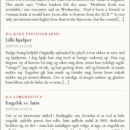
This article says: “Other bankers felt the same. ‘Northern Rock was
avoidable,’ one executive said on Wednesday. ‘Had it been a French or
German bank it would have been able to borrow from the ECB.’” So not
only are interest rates higher here than in the Eurozone, but the central […]
DA
·
KIDS
·
PHOTOGRAPHY
Lille hjælper
2007/09/14 23:02
Pudge being helpful Originally uploaded by phyl1 Léon elsker at være sød
og hjælpsom. I dag hjalp han mig med at hænge vasketøj op: Han tog
tingene op af kurven for mig og rakte mig dem, mens han tydeligt sagde
“værsgo’”. Jeg sagde så tak, og han gentog dette ord og hentede så næste
stykke tøj. Bagefter gik han rundt og fortalte mig, hvem hvert enkelt
stykke tøj på snoren tilhørte. Det er utroligt, så meget sødere og gladere
børn bliver, når de føler, de er store, […]
DA
·
LINGUISTICS
Engelsk vs. latin
2007/09/13 22:35
Der er en interessant artikel i Berlingske om, hvordan vi er ved at lade
engelsk opfylde præcis den rolle, latin spillede indtil år 1800. Artikelen
brokker sig en del – man kan naturligvis også vælge at sige, at engelsk nu