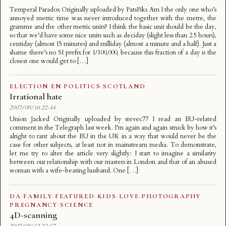
Temperal Paradox Originally uploaded by PatsPiks Am I the only one who’s
annoyed metric time was never introduced together with the metre, the
gramme and the other metric units? I think the basic unit should be the day,
so that we’d have some nice units such as deciday (slight less than 2.5 hours),
centiday (almost 15 minutes) and milliday (almost a minute and a half). Just a
shame there’s no SI prefix for 1/100,000, because this fraction of a day is the
closest one would get to […]
ELECTION
·
EN
·
POLITICS
·
SCOTLAND
Irrational hate
2007/09/16 22:44
Union Jacked Originally uploaded by stevec77 I read an EU-related
comment in the Telegraph last week. I’m again and again struck by how it’s
alright to rant about the EU in the UK in a way that would never be the
case for other subjects, at least not in mainstream media. To demonstrate,
let me try to alter the article very slightly: I start to imagine a similarity
between our relationship with our masters in London and that of an abused
woman with a wife-beating husband. One […]
DA
·
FAMILY
·
FEATURED
·
KIDS
·
LOVE
·
PHOTOGRAPHY
·
PREGNANCY
·
SCIENCE
4D-scanning
2007/09/12 23:57