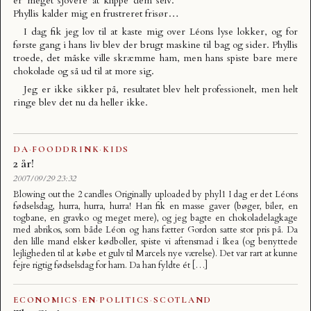
er meget sjovere at klippe dem selv.
Phyllis kalder mig en frustreret frisør…
I dag fik jeg lov til at kaste mig over Léons lyse lokker, og for
første gang i hans liv blev der brugt maskine til bag og sider. Phyllis
troede, det måske ville skræmme ham, men hans spiste bare mere
chokolade og så ud til at more sig.
Jeg er ikke sikker på, resultatet blev helt professionelt, men helt
ringe blev det nu da heller ikke.
DA
·
FOODDRINK
·
KIDS
2 år!
2007/09/29 23:32
Blowing out the 2 candles Originally uploaded by phyl1 I dag er det Léons
fødselsdag, hurra, hurra, hurra! Han fik en masse gaver (bøger, biler, en
togbane, en gravko og meget mere), og jeg bagte en chokoladelagkage
med abrikos, som både Léon og hans fætter Gordon satte stor pris på. Da
den lille mand elsker kødboller, spiste vi aftensmad i Ikea (og benyttede
lejligheden til at købe et gulv til Marcels nye værelse). Det var rart at kunne
fejre rigtig fødselsdag for ham. Da han fyldte ét […]
ECONOMICS
·
EN
·
POLITICS
·
SCOTLAND