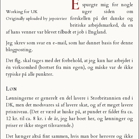
E
spurgte mig for nogle
uger siden om
Working for UK
forskellen på det danske og
Originally uploaded by
jepoirrier
britiske arbejdsmarked, da en
af hans venner var blevet tilbudt et job i England.
Jeg skrev som svar en e-mail, som har dannet basis for denne
blogposting.
Det flg. skal tages med det forbehold, at jeg kun har arbejdet i
én virksomhed (bortset fra min egen), og måske var de ikke
typiske på alle punkter.
Løn
Lønningerne er generelt en del lavere i Storbritannien end i
DK, men det modsvares så af lavere skat, og af et meget lavere
prisniveau. (Det er værd at huske på, at pundet er faldet fra ca.
12 kr. til ca. 8 kr. i de år, jeg har boet her, og lønninger og
priser er ikke steget tilsvarende.)
Det hænger altså fint sammen, hvis man bor herovre og ikke