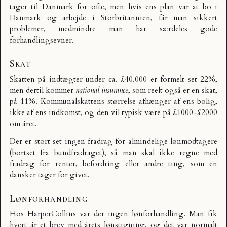
tager til Danmark for ofte, men hvis ens plan var at bo i
Danmark og arbejde i Storbritannien, får man sikkert
problemer, medmindre man har særdeles gode
forhandlingsevner.
Skat
Skatten på indtægter under ca. £40.000 er formelt set 22%,
men dertil kommer
national insurance
, som reelt også er en skat,
på 11%. Kommunalskattens størrelse afhænger af ens bolig,
ikke af ens indkomst, og den vil typisk være på £1000-£2000
om året.
Der er stort set ingen fradrag for almindelige lønmodtagere
(bortset fra bundfradraget), så man skal ikke regne med
fradrag for renter, befordring eller andre ting, som en
dansker tager for givet.
Lønforhandling
Hos HarperCollins var der ingen lønforhandling. Man fik
hvert år et brev med årets lønstigning, og det var normalt