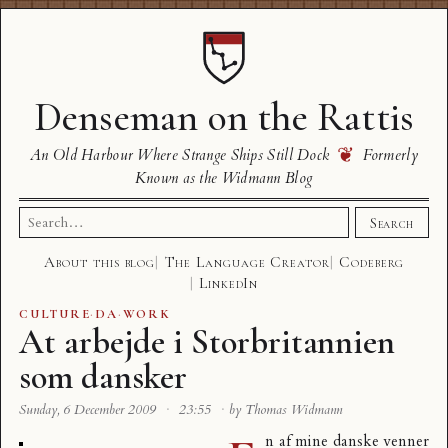
Denseman on the Rattis
❦
An Old Harbour Where Strange Ships Still Dock
Formerly
Known as the Widmann Blog
Search
Search
for:
About this blog
The Language Creator
Codeberg
LinkedIn
CULTURE
·
DA
·
WORK
At arbejde i Storbritannien
som dansker
Sunday, 6 December 2009
·
23:55
·
by Thomas Widmann
n af mine danske venner