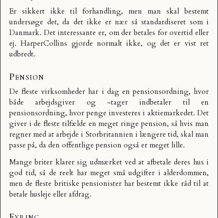
Er sikkert ikke til forhandling, men man skal bestemt
undersøge det, da det ikke er nær så standardiseret som i
Danmark. Det interessante er, om der betales for overtid eller
ej. HarperCollins gjorde normalt ikke, og det er vist ret
udbredt.
Pension
De fleste virksomheder har i dag en pensionsordning, hvor
både arbejdsgiver og -tager indbetaler til en
pensionsordning, hvor penge investeres i aktiemarkedet. Det
giver i de fleste tilfælde en meget ringe pension, så hvis man
regner med at arbejde i Storbritannien i længere tid, skal man
passe på, da den offentlige pension også er meget lille.
Mange briter klarer sig udmærket ved at afbetale deres hus i
god tid, så de reelt har meget små udgifter i alderdommen,
men de fleste britiske pensionister har bestemt ikke råd til at
betale husleje eller afdrag.
Fyring