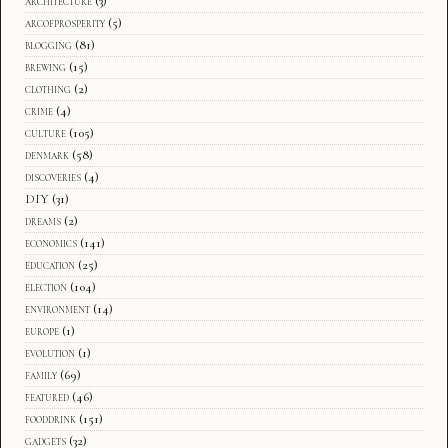
architecture
(3)
arcofprosperity
(5)
blogging
(81)
brewing
(15)
clothing
(2)
crime
(4)
culture
(105)
denmark
(58)
discoveries
(4)
DIY
(31)
dreams
(2)
economics
(141)
education
(25)
election
(104)
environment
(14)
europe
(1)
evolution
(1)
family
(69)
featured
(46)
fooddrink
(151)
gadgets
(32)