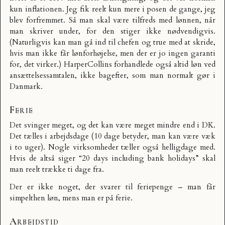
kun inflationen. Jeg fik reelt kun mere i posen de gange, jeg
blev forfremmet. Så man skal være tilfreds med lønnen, når
man skriver under, for den stiger ikke nødvendigvis.
(Naturligvis kan man gå ind til chefen og true med at skride,
hvis man ikke får lønforhøjelse, men der er jo ingen garanti
for, det virker.) HarperCollins forhandlede også altid løn ved
ansættelsessamtalen, ikke bagefter, som man normalt gør i
Danmark.
Ferie
Det svinger meget, og det kan være meget mindre end i DK.
Det tælles i arbejdsdage (10 dage betyder, man kan være væk
i to uger). Nogle virksomheder tæller også helligdage med.
Hvis de altså siger “20 days including bank holidays” skal
man reelt trække ti dage fra.
Der er ikke noget, der svarer til feriepenge – man får
simpelthen løn, mens man er på ferie.
Arbejdstid