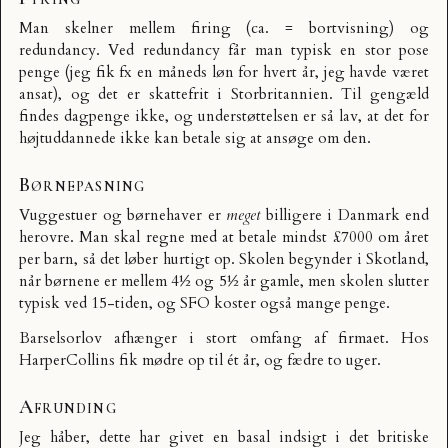
Man skelner mellem firing (ca. = bortvisning) og
redundancy. Ved redundancy får man typisk en stor pose
penge (jeg fik fx en måneds løn for hvert år, jeg havde været
ansat), og det er skattefrit i Storbritannien. Til gengæld
findes dagpenge ikke, og understøttelsen er så lav, at det for
højtuddannede ikke kan betale sig at ansøge om den.
Børnepasning
Vuggestuer og børnehaver er
meget
billigere i Danmark end
herovre. Man skal regne med at betale mindst £7000 om året
per barn, så det løber hurtigt op. Skolen begynder i Skotland,
når børnene er mellem 4½ og 5½ år gamle, men skolen slutter
typisk ved 15-tiden, og SFO koster også mange penge.
Barselsorlov afhænger i stort omfang af firmaet. Hos
HarperCollins fik mødre op til ét år, og fædre to uger.
Afrunding
Jeg håber, dette har givet en basal indsigt i det britiske