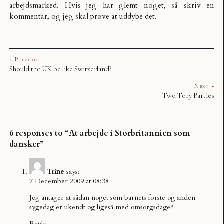
arbejdsmarked. Hvis jeg har glemt noget, så skriv en
kommentar, og jeg skal prøve at uddybe det.
« Previous
Should the UK be like Switzerland?
Next »
Two Tory Parties
6 responses to “At arbejde i Storbritannien som
dansker”
Trine
says:
7 December 2009 at 08:38
Jeg antager at sådan noget som barnets første og anden
sygedag er ukendt og ligeså med omsorgsdage?
Reply