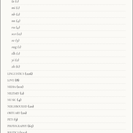
la
(1)
mi
(1)
nb
(2)
nn
(4)
ru
(4)
sco
(12)
sv
(3)
swg
(1)
tlh
(1)
yi
(2)
zh
(6)
linguistics
(226)
love
(8)
media
(111)
military
(2)
music
(4)
neighbourhd
(20)
obituary
(20)
pets
(3)
photography
(65)
politics
(512)