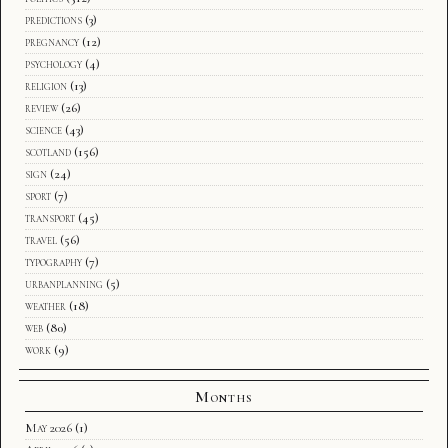
predictions
(3)
pregnancy
(12)
psychology
(4)
religion
(13)
review
(26)
science
(43)
scotland
(156)
sign
(24)
sport
(7)
transport
(45)
travel
(56)
typography
(7)
urbanplanning
(5)
weather
(18)
web
(80)
work
(9)
Months
May 2026
(1)