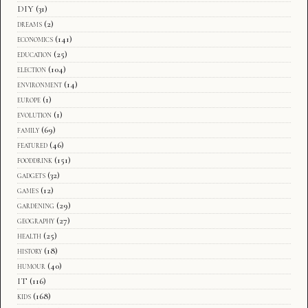
DIY
(31)
dreams
(2)
economics
(141)
education
(25)
election
(104)
environment
(14)
europe
(1)
evolution
(1)
family
(69)
featured
(46)
fooddrink
(151)
gadgets
(32)
games
(12)
gardening
(29)
geography
(27)
health
(25)
history
(18)
humour
(40)
IT
(116)
kids
(168)