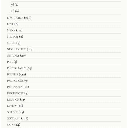
yi
(2)
zh
(6)
linguistics
(226)
love
(8)
media
(111)
military
(2)
music
(4)
neighbourhd
(20)
obituary
(20)
pets
(3)
photography
(65)
politics
(512)
predictions
(3)
pregnancy
(12)
psychology
(4)
religion
(13)
review
(26)
science
(43)
scotland
(156)
sign
(24)