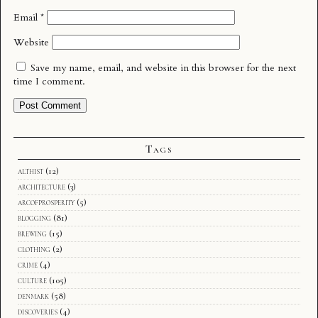
Email
*
Website
Save my name, email, and website in this browser for the next
time I comment.
Tags
althist
(12)
architecture
(3)
arcofprosperity
(5)
blogging
(81)
brewing
(15)
clothing
(2)
crime
(4)
culture
(105)
denmark
(58)
discoveries
(4)