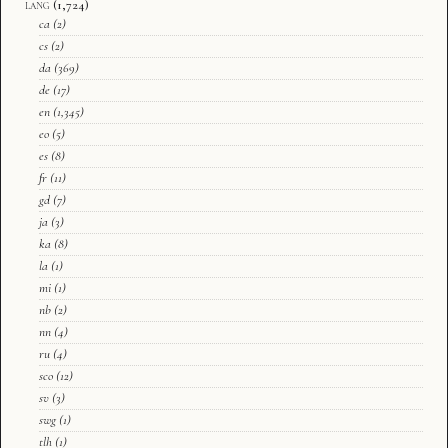
lang
(1,724)
ca
(2)
cs
(2)
da
(369)
de
(17)
en
(1,345)
eo
(5)
es
(8)
fr
(11)
gd
(7)
ja
(3)
ka
(8)
la
(1)
mi
(1)
nb
(2)
nn
(4)
ru
(4)
sco
(12)
sv
(3)
swg
(1)
tlh
(1)