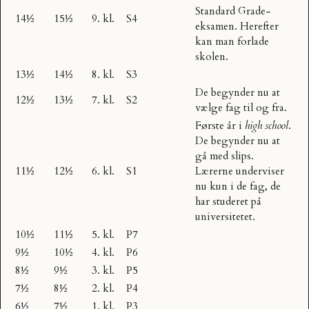
Standard Grade
-
14½
15½
9. kl.
S4
eksamen. Herefter
kan man forlade
skolen.
13½
14½
8. kl.
S3
De begynder nu at
12½
13½
7. kl.
S2
vælge fag til og fra.
Første år i
high school
.
De begynder nu at
gå med slips.
11½
12½
6. kl.
S1
Lærerne underviser
nu kun i de fag, de
har studeret på
universitetet.
10½
11½
5. kl.
P7
9½
10½
4. kl.
P6
8½
9½
3. kl.
P5
7½
8½
2. kl.
P4
6½
7½
1. kl.
P3