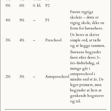
5½
6½
0. kl.
P2
Første rigtige
skoleår – dette er
4½
5½
–
P1
rigtig skole, ikke en
form for børnehave.
De lærer at skrive
3½
4½
–
Preschool
simple ord, at tælle
og at lægge sammen.
Børnene begynder
først efter deres 3-
års-fødselsdag, så
mange går i
antepreschool i
2½
3½
–
Antepreschool
mindre end et år. De
leger primært, men
begynder at lære at
genkende bogstaver
og tal.