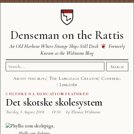
Denseman on the Rattis
❦
An Old Harbour Where Strange Ships Still Dock
Formerly
Known as the Widmann Blog
Search
Search
for:
About this blog
The Language Creator
Codeberg
LinkedIn
CULTURE
·
DA
·
EDUCATION
·
FEATURED
Det skotske skolesystem
Tuesday, 5 August 2008
·
19:50
·
by Thomas Widmann
Phyllis som skolepige.