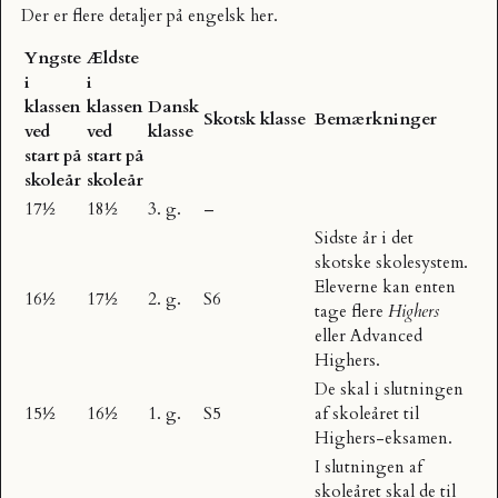
Der er flere detaljer på engelsk
her
.
Yngste
Ældste
i
i
klassen
klassen
Dansk
Skotsk klasse
Bemærkninger
ved
ved
klasse
start på
start på
skoleår
skoleår
17½
18½
3. g.
–
Sidste år i det
skotske skolesystem.
Eleverne kan enten
16½
17½
2. g.
S6
tage flere
Highers
eller
Advanced
Highers
.
De skal i slutningen
15½
16½
1. g.
S5
af skoleåret til
Highers
-eksamen.
I slutningen af
skoleåret skal de til