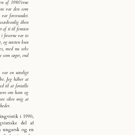
ten af 1980’erne
Hans var den som
n var forsvundet.
usædvanlig åben
 af ti til femten
r i firserne var to
̊r, og næsten kun
ces, med nu seks
de som søger, end
 var en utroligt
e. Jeg håber at
d til at fortælle
k mere om ham og
bare sikre mig at
yheder.
ingvistik i 1990,
vistiske del af
 en ungarsk og en