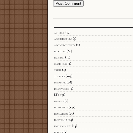
althist
(12)
architecture
(3)
arcofprosperity
(5)
blogging
(81)
brewing
(15)
clothing
(2)
crime
(4)
culture
(105)
denmark
(58)
discoveries
(4)
DIY
(31)
dreams
(2)
economics
(141)
education
(25)
election
(104)
environment
(14)
europe
(1)