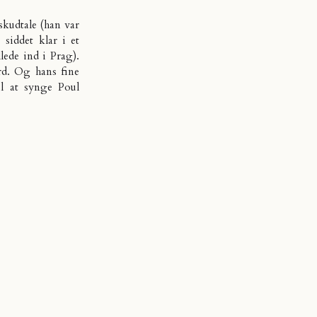
.
skudtale (han var
 siddet klar i et
lede ind i Prag).
rd. Og hans fine
l at synge Poul