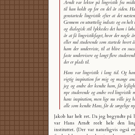
Arndt var lektor på lingvistik fra mid
til han holdt op for en del år siden. 
genstartede lingvistik efter at det næste
Gennem en utrættelig indsats og en helt 
og dialogisk stil lykkedes det ham i løbet
år at få lingvistikfaget, hvor der nogle å
eller nul studerende som startede hvert a
ham der underviste, til at blive en suc
faste undervisere og langt flere studeren
der er plads til.
Hans
var
lingvistik i lang tid. Og han
vigtig inspiration for mig og mange andr
jeg og andre der kendte ham, får lejlighe
nye studerende og andre ved lingvisti
hans inspiration, men lige nu ville jeg 
alle som kendte Hans, får de sørgelige n
Jakob har helt ret. Da jeg begyndte på l
var Hans Arndt reelt hele den ling
instituttet. (Der var naturligvis også