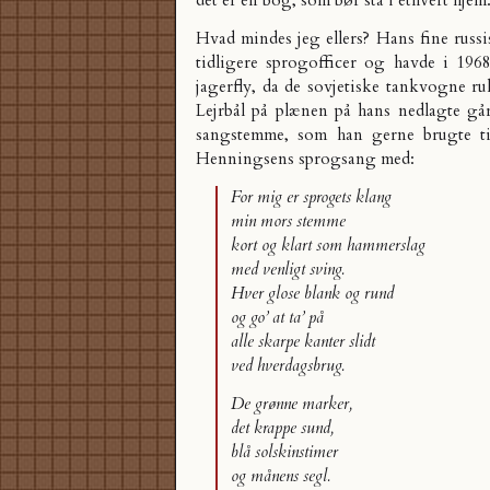
det er en bog, som bør stå i ethvert hjem
Hvad mindes jeg ellers? Hans fine russi
tidligere sprogofficer og havde i 1968
jagerfly, da de sovjetiske tankvogne rul
Lejrbål på plænen på hans nedlagte gå
sangstemme, som han gerne brugte ti
Henningsens sprogsang med:
For mig er sprogets klang
min mors stemme
kort og klart som hammerslag
med venligt sving.
Hver glose blank og rund
og go’ at ta’ på
alle skarpe kanter slidt
ved hverdagsbrug.
De grønne marker,
det krappe sund,
blå solskinstimer
og månens segl.