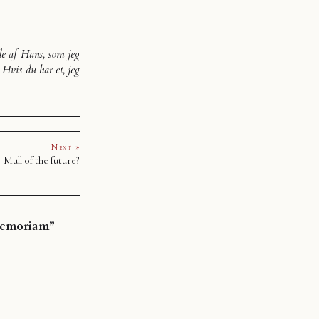
ede af Hans, som jeg
 Hvis du har et, jeg
Next »
Mull of the future?
memoriam”