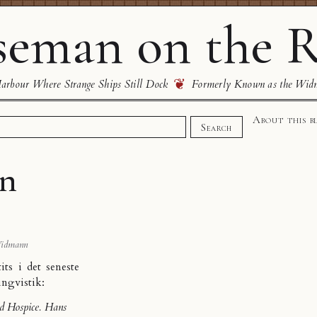
eman on the R
❦
rbour Where Strange Ships Still Dock
Formerly Known as the Wid
About this b
Search
in
idmann
its i det seneste
ingvistik:
nd Hospice. Hans