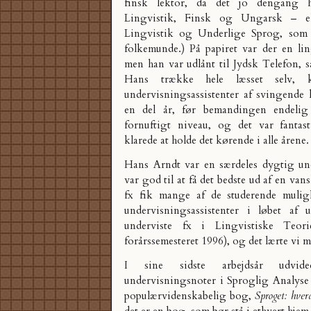
finsk lektor, da det jo dengang h
Lingvistik, Finsk og Ungarsk – ell
Lingvistik og Underlige Sprog, som d
folkemunde.) På papiret var der en ling
men han var udlånt til Jydsk Telefon, så
Hans trække hele læsset selv, k
undervisningsassistenter af svingende 
en del år, før bemandingen endeli
fornuftigt niveau, og det var fantast
klarede at holde det kørende i alle årene.
Hans Arndt var en særdeles dygtig un
var god til at få det bedste ud af en van
fx fik mange af de studerende mulig
undervisningsassistenter i løbet af 
underviste fx i Lingvistiske Teor
forårssemesteret 1996), og det lærte vi m
I sine sidste arbejdsår udvi
undervisningsnoter i Sproglig Analyse 
populærvidenskabelig bog,
Sproget: hver