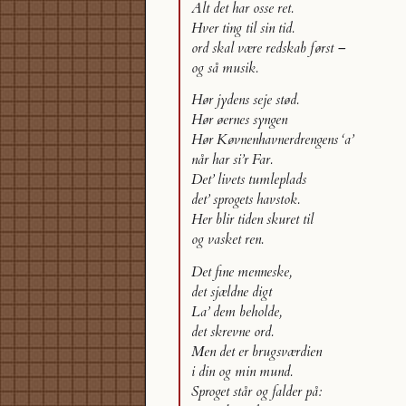
Alt det har osse ret.
Hver ting til sin tid.
ord skal være redskab først –
og så musik.
Hør jydens seje stød.
Hør øernes syngen
Hør Køvnenhavnerdrengens ‘a’
når har si’r Far.
Det’ livets tumleplads
det’ sprogets havstok.
Her blir tiden skuret til
og vasket ren.
Det fine menneske,
det sjældne digt
La’ dem beholde,
det skrevne ord.
Men det er brugsværdien
i din og min mund.
Sproget står og falder på: