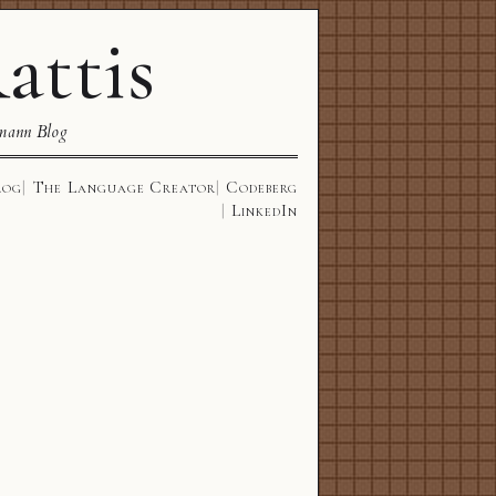
attis
mann Blog
log
The Language Creator
Codeberg
LinkedIn