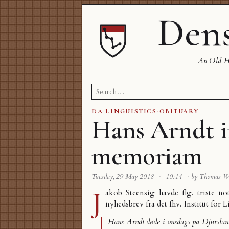
Dens
An Old Ha
Search
for:
DA
·
LINGUISTICS
·
OBITUARY
Hans Arndt 
memoriam
Tuesday, 29 May 2018
·
10:14
·
by Thomas W
J
akob Steensig havde flg. triste not
nyhedsbrev fra det fhv. Institut for L
Hans Arndt døde i onsdags på Djursla