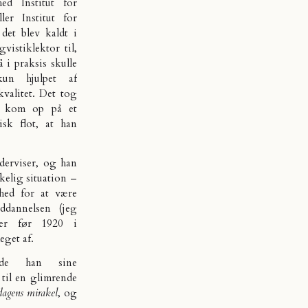
ed Institut for
er Institut for
et blev kaldt i
vistiklektor til,
 i praksis skulle
un hjulpet af
kvalitet. Det tog
g kom op på et
isk flot, at han
derviser, og han
skelig situation –
hed for at være
uddannelsen (jeg
ier før 1920 i
eget af.
dede han sine
til en glimrende
dagens mirakel
, og