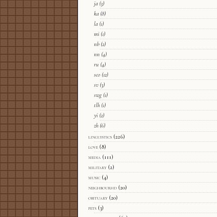
ja
(3)
ka
(8)
la
(1)
mi
(1)
nb
(2)
nn
(4)
ru
(4)
sco
(12)
sv
(3)
swg
(1)
tlh
(1)
yi
(2)
zh
(6)
linguistics
(226)
love
(8)
media
(111)
military
(2)
music
(4)
neighbourhd
(20)
obituary
(20)
pets
(3)