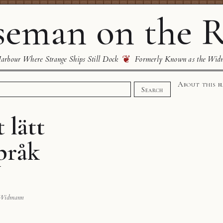
eman on the R
❦
rbour Where Strange Ships Still Dock
Formerly Known as the Wid
About this b
Search
 lätt
pråk
 Widmann