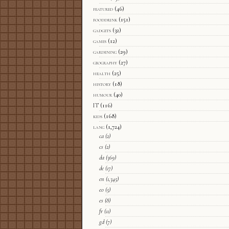
featured
(46)
fooddrink
(151)
gadgets
(32)
games
(12)
gardening
(29)
geography
(27)
health
(25)
history
(18)
humour
(40)
IT
(116)
kids
(168)
lang
(1,724)
ca
(2)
cs
(2)
da
(369)
de
(17)
en
(1,345)
eo
(5)
es
(8)
fr
(11)
gd
(7)