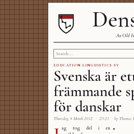
Dens
An Old Ha
Search
for:
EDUCATION
·
LINGUISTICS
·
SV
Svenska är ett
främmande s
för danskar
Thursday, 8 March 2012
·
23:21
·
by Thomas
J
ag tog del i en