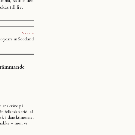
mma, skulle den
as till liv.
Next »
10 years in Scotland
t främmande
e at skrive på
n folkeskoletid, så
nsk i dansktimerne.
snakke – men vi