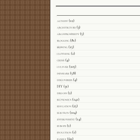
althist
(12)
architecture
(3)
arcofprosperity
(5)
blogging
(81)
brewing
(15)
clothing
(2)
crime
(4)
culture
(105)
denmark
(58)
discoveries
(4)
DIY
(31)
dreams
(2)
economics
(141)
education
(25)
election
(104)
environment
(14)
europe
(1)
evolution
(1)
family
(69)