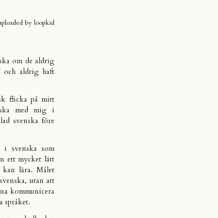
 uploaded by
loopkid
nska om de aldrig
V och aldrig haft
sk flicka på mitt
enska med mig i
alad svenska före
a i svenska som
 ett mycket lätt
kan lära. Målet
svenska, utan att
unna kommunicera
 språket.