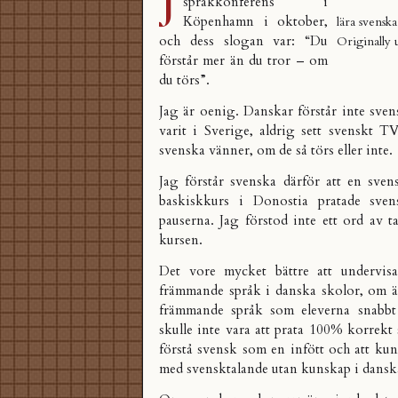
språkkonferens i
Köpenhamn i oktober,
lära svenska
och dess slogan var: “Du
Originally
förstår mer än du tror – om
du törs”.
Jag är oenig. Danskar förstår inte sve
varit i Sverige, aldrig sett svenskt T
svenska vänner, om de så törs eller inte.
Jag förstår svenska därför att en sven
baskiskkurs i Donostia pratade sv
pauserna. Jag förstod inte ett ord av t
kursen.
Det vore mycket bättre att undervis
främmande språk i danska skolor, om än
främmande språk som eleverna snabbt 
skulle inte vara att prata 100% korrekt 
förstå svensk som en infött och att k
med svensktalande utan kunskap i danska