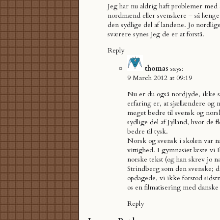
Jeg har nu aldrig haft problemer med 
nordmænd eller svenskere – så læng
den sydlige del af landene. Jo nordlige
sværere synes jeg de er at forstå.
Reply
thomas
says:
9 March 2012 at 09:19
Nu er du også nordjyde, ikke 
erfaring er, at sjællændere og 
meget bedre til svensk og nors
sydlige del af Jylland, hvor de fl
bedre til tysk.
Norsk og svensk i skolen var 
vittighed. I gymnasiet læste vi
norske tekst (og han skrev jo 
Strindberg som den svenske; d
opdagede, vi ikke forstod sidst
os en filmatisering med danske
Reply