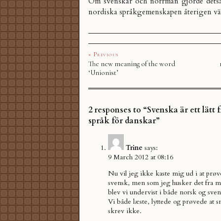
Om svenskar och norrmän gjorde detsa
nordiska språkgemenskapen återigen väck
« Previous
The new meaning of the word
‘Unionist’
2 responses to “Svenska är ett lät
språk för danskar”
Trine
says:
9 March 2012 at 08:16
Nu vil jeg ikke kaste mig ud i at prøv
svensk, men som jeg husker det fra mi
blev vi undervist i både norsk og sve
Vi både læste, lyttede og prøvede at 
skrev ikke.