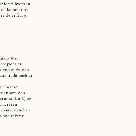
at forstå hverken
e de kommer fra
re de er fra, jo
sandt? Min
nordjyder er
k end os fra den
este traditionelt er
nærmest en
 Ibsen som den
nærmest dansk) og
a læreren
nævnte, viste han
 undertekster.