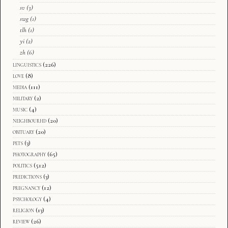
sv
(3)
swg
(1)
tlh
(1)
yi
(2)
zh
(6)
linguistics
(226)
love
(8)
media
(111)
military
(2)
music
(4)
neighbourhd
(20)
obituary
(20)
pets
(3)
photography
(65)
politics
(512)
predictions
(3)
pregnancy
(12)
psychology
(4)
religion
(13)
review
(26)