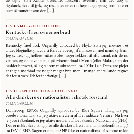
de digte, som Aakjær oversatte. Desværre oversatte han det dog til
rigsdansk, ikke til jysk, og resultatet er et ret højtideligt sprog, som ikke er
nært så mundret som den […]
DA
·
FAMILY
·
FOODDRINK
Kentucky-fried svinemørbrad
2013/01/24 17:50
Kentucky fried pork Originally uploaded by PhylB Som jeg nævnte i et
andet blogindlæg, havde vi forleden besøg af min søster med mand og barn.
Jeg syntes, jeg hellere måtte købe noget lækkert til aftensmad, når de nu
var her, og de havde tilbud på svinemørbrad i Metro (eller Makro, som det
hedder herovre), så jeg fik fem mørbrader til ca. 100 kr. i alt. Danskere plejer
at regne mørbrad for noget meget fint, men i mange andre lande regnes
det for at være lidt for fedtfattigt, […]
DA
·
DE
·
EN
·
POLITICS
·
SCOTLAND
Alle danskere er nationalister i skotsk forstand
2012/10/09 22:50
Dannebrog 120/365 Originally uploaded by Blue Square Thing Da jeg
boede i Danmark, var jeg aktivt medlem af Det radikale Venstre. Nu hvor
jeg bor i Skotland, er jeg aktivt medlem af Det Skotske Nationalparti (SNP).
Det er måske ikke oplagt for alle danskere, hvordan man problemfrit kan gå
fra DrV til SNP. Sagen er den, at SNP ikke er nationalistisk på samme måde