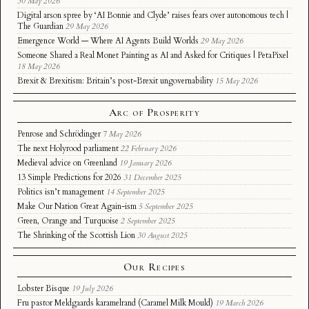
30 May 2026
Digital arson spree by ‘AI Bonnie and Clyde’ raises fears over autonomous tech |
The Guardian
29 May 2026
Emergence World — Where AI Agents Build Worlds
29 May 2026
Someone Shared a Real Monet Painting as AI and Asked for Critiques | PetaPixel
18 May 2026
Brexit & Brexitism: Britain’s post-Brexit ungovernability
15 May 2026
Arc of Prosperity
Penrose and Schrödinger
7 May 2026
The next Holyrood parliament
22 February 2026
Medieval advice on Greenland
19 January 2026
13 Simple Predictions for 2026
31 December 2025
Politics isn’t management
14 September 2025
Make Our Nation Great Again-ism
5 September 2025
Green, Orange and Turquoise
2 September 2025
The Shrinking of the Scottish Lion
30 August 2025
Our Recipes
Lobster Bisque
19 July 2026
Fru pastor Meldgaards karamelrand (Caramel Milk Mould)
19 March 2026