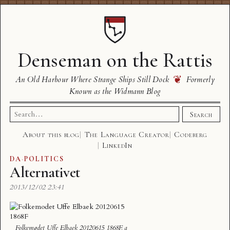
Denseman on the Rattis
❦
An Old Harbour Where Strange Ships Still Dock
Formerly
Known as the Widmann Blog
Search
Search
for:
About this blog
The Language Creator
Codeberg
LinkedIn
DA
·
POLITICS
Alternativet
2013/12/02 23:41
Folkemødet Uffe Elbaek 20120615 1868F
, a