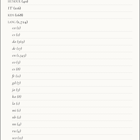
humour
(40)
IT
(116)
kids
(168)
lang
(1,724)
ca
(2)
cs
(2)
da
(369)
de
(17)
en
(1,345)
eo
(5)
es
(8)
fr
(11)
gd
(7)
ja
(3)
ka
(8)
la
(1)
mi
(1)
nb
(2)
nn
(4)
ru
(4)
sco
(12)