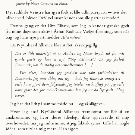
photo by
News Oresund
on Flickr.
Det radikale Venstre har igen født et lille udbryderparti — hvis det
bliver ved, bliver DrV vel snart kendt som alle partiers moder!
Denne gang er det Uffe Elbæk, som jeg jo kender ganske godt
fra mine dage som aktiv i Århus Radikale Vælgerforening, som står
bag, og hans nye parti hedder
Alternativet
.
Da Ny/Liberal Alliance blev stiftet,
skrev jeg flg.
:
Det er lidt underligt at se Anders og Naser bryde ud fra mit
gamle parti og lave et nyt (“Ny Alliance“). Da jeg forlod
Danmark, var de stadig kernemedlemmer […].
Det viser, hvordan jeg gradvist har tabt forbindelsen til
Danmark. Jeg aner ikke, om jeg – hvis jeg ikke var emigreret –
ville have gjort dem følgeskab. Jeg tvivler nu kraftigt på, jeg ville
have gjort det, for socialkonservativ har jeg nu da lige godt aldrig
været.
Jeg har det lidt på samme måde nu — og så alligevel.
Hvor jeg anså Ny/Liberal Alliances fremkomst for lidt af en
anakronisme, og hvor deres ideologi ikke appellerede til mig
overhovedet, må jeg indrømme, at jeg faktisk synes, Uffe har nogle
idéer, som tiltaler mig mere.
Han siger
: