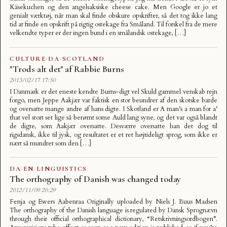
Käsekuchen og den angelsaksiske cheese cake. Men Google er jo et
genialt værktøj, når man skal finde obskure opskrifter, så det tog ikke lang
tid at finde en opskrift på rigtig ostekage fra Småland. Til forskel fra de mere
velkendte typer er der ingen bund i en smålandsk ostekage, […]
CULTURE
·
DA
·
SCOTLAND
"Trods alt det" af Rabbie Burns
2013/02/17 17:50
I Danmark er det eneste kendte Burns-digt vel Skuld gammel venskab rejn
forgo, men Jeppe Aakjær var faktisk en stor beundrer af den skotske barde
og oversatte mange andre af hans digte. I Skotland er A man’s a man for a’
that vel stort set lige så berømt some Auld lang syne, og det var også blandt
de digte, som Aakjær oversatte. Desværre oversatte han det dog til
rigsdansk, ikke til jysk, og resultatet er et ret højtideligt sprog, som ikke er
nært så mundret som den […]
DA
·
EN
·
LINGUISTICS
The orthography of Danish was changed today
2012/11/09 20:29
Fenja og Ewers Aabenraa Originally uploaded by Niels J. Buus Madsen
The orthography of the Danish language is regulated by Dansk Sprognævn
through their official orthographical dictionary, “Retskrivningsordbogen”.