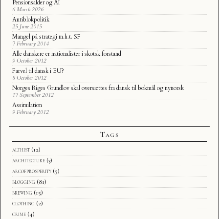
Pensionsalder og AI
6 March 2026
Antiblokpolitik
25 June 2015
Mangel på strategi m.h.t. SF
7 February 2014
Alle danskere er nationalister i skotsk forstand
9 October 2012
Farvel til dansk i EU?
8 October 2012
Norges Riges Grundlov skal oversættes fra dansk til bokmål og nynorsk
17 September 2012
Assimilation
9 February 2012
Tags
althist
(12)
architecture
(3)
arcofprosperity
(5)
blogging
(81)
brewing
(15)
clothing
(2)
crime
(4)