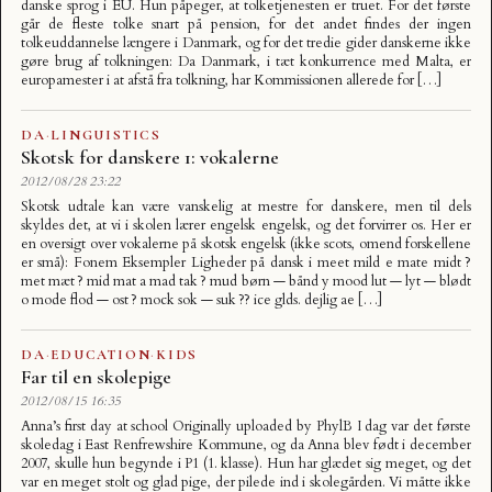
danske sprog i EU. Hun påpeger, at tolketjenesten er truet. For det første
går de fleste tolke snart på pension, for det andet findes der ingen
tolkeuddannelse længere i Danmark, og for det tredie gider danskerne ikke
gøre brug af tolkningen: Da Danmark, i tæt konkurrence med Malta, er
europamester i at afstå fra tolkning, har Kommissionen allerede for […]
DA
·
LINGUISTICS
Skotsk for danskere 1: vokalerne
2012/08/28 23:22
Skotsk udtale kan være vanskelig at mestre for danskere, men til dels
skyldes det, at vi i skolen lærer engelsk engelsk, og det forvirrer os. Her er
en oversigt over vokalerne på skotsk engelsk (ikke scots, omend forskellene
er små): Fonem Eksempler Ligheder på dansk i meet mild e mate midt ?
met mæt ? mid mat a mad tak ? mud børn — bånd y mood lut — lyt — blødt
o mode flod — ost ? mock sok — suk ?? ice glds. dejlig ae […]
DA
·
EDUCATION
·
KIDS
Far til en skolepige
2012/08/15 16:35
Anna’s first day at school Originally uploaded by PhylB I dag var det første
skoledag i East Renfrewshire Kommune, og da Anna blev født i december
2007, skulle hun begynde i P1 (1. klasse). Hun har glædet sig meget, og det
var en meget stolt og glad pige, der pilede ind i skolegården. Vi måtte ikke