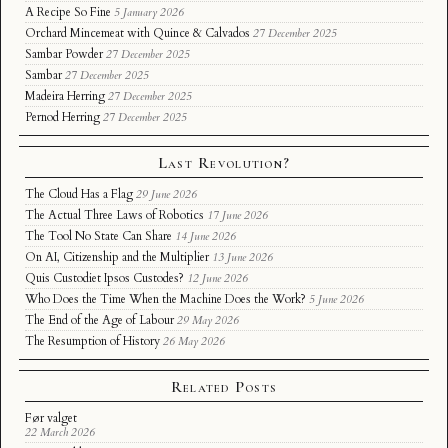
A Recipe So Fine
5 January 2026
Orchard Mincemeat with Quince & Calvados
27 December 2025
Sambar Powder
27 December 2025
Sambar
27 December 2025
Madeira Herring
27 December 2025
Pernod Herring
27 December 2025
Last Revolution?
The Cloud Has a Flag
29 June 2026
The Actual Three Laws of Robotics
17 June 2026
The Tool No State Can Share
14 June 2026
On AI, Citizenship and the Multiplier
13 June 2026
Quis Custodiet Ipsos Custodes?
12 June 2026
Who Does the Time When the Machine Does the Work?
5 June 2026
The End of the Age of Labour
29 May 2026
The Resumption of History
26 May 2026
Related Posts
Før valget
22 March 2026