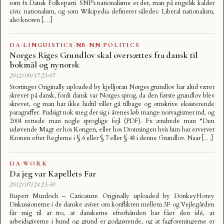
som fx Dansk Folkeparti. SNP’s nationalisme er det, man på engelsk kalder
civic nationalism, og som Wikipedia definerer således: Liberal nationalism,
also known […]
DA
·
LINGUISTICS
·
NB
·
NN
·
POLITICS
Norges Riges Grundlov skal oversættes fra dansk til
bokmål og nynorsk
2012/09/17 23:07
Stortinget Originally uploaded by kjelljoran Norges grundlov har altid været
skrevet på dansk, fordi dansk var Norges sprog, da den første grundlov blev
skrevet, og man har ikke hidtil villet gå tilbage og omskrive eksisterende
paragraffer. Pudsigt nok sneg der sig i årenes løb mange norvagismer ind, og
2004 rettede man nogle sproglige fejl (PDF). Fx ændrede man “Den
udøvende Magt er hos Kongen, eller hos Dronningen hvis hun har ervervet
Kronen efter Reglerne i § 6 eller § 7 eller § 48 i denne Grundlov. Naar […]
DA
·
WORK
Da jeg var Kapellets Far
2012/07/24 23:59
Rupert Murdoch – Caricature Originally uploaded by DonkeyHotey
Diskussionerne i de danske aviser om konflikten mellem 3F og Vejlegården
får mig til at tro, at danskerne efterhånden har fået den idé, at
arbejdsgiverne i bund og grund er godgørende, og at fagforeningerne er