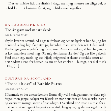
Det er måske lidt urealistisk i dag, men jeg mener nu alligevel, at
politikken må komme først, og politikerne bagefter.
DA
·
FOODDRINK
·
KIDS
Tre år gammel mesterkok
2013/11/20 17:48
Phyllis laver tit scrambled eggs til frokost, og Amaia hjælper hende. Jeg har
derimod aldrig lige fået styr på, hvordan man laver den ret. I dag skulle
Phyllis lige gøre et job færdigt først, men Amaia var sulten, så hun begyndte
at kommandere med mig: Giv mig den kasserolle der! Og det lille piskeris!
Find smør, æg, mælk og ost! Hjælp mig med at skære et stykke smør af —
dér! Sådan! Tænd for blusset! Så, nu er det smeltet — hurtigt, der skal mælk
i! Nej, […]
CULTURE
·
DA
·
SCOTLAND
“Trods alt det” af Rabbie Burns
2013/02/17 17:50
I Danmark er det eneste kendte Burns-digt vel Skuld gammel venskab rejn
forgo, men Jeppe Aakjær var faktisk en stor beundrer af den skotske barde
og oversatte mange andre af hans digte. I Skotland er A man’s a man for a’
that vel stort set lige så berømt some Auld lang syne, og det var også blandt