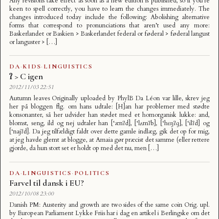
Any revisions take effect as soon as a new edition is published, so if you’re
keen to spell correctly, you have to learn the changes immediately. The
changes introduced today include the following: Abolishing alternative
forms that correspond to pronunciations that aren’t used any more:
Baskerlandet or Baskien > Baskerlandet federal or føderal > føderal langust
or languster > […]
DA
·
KIDS
·
LINGUISTICS
ʔ > C igen
2012/11/03 22:51
Autumn leaves Originally uploaded by PhylB Da Léon var lille, skrev jeg
her på bloggen flg. om hans udtale: [H]an har problemer med stødte
konsonanter, så her udvider han stødet med et homorganisk lukke: and,
blomst, seng, ild og nej udtaler han [‘ænʔd], [‘lʌmʔb], [‘hɛŋʔɡ], [‘ilʔd] og
[‘najʔd]. Da jeg tilfældigt faldt over dette gamle indlæg, gik det op for mig,
at jeg havde glemt at blogge, at Amaia gør præcist det samme (eller rettere
gjorde, da hun stort set er holdt op med det nu, men […]
DA
·
LINGUISTICS
·
POLITICS
Farvel til dansk i EU?
2012/10/08 23:00
Danish PM: Austerity and growth are two sides of the same coin Orig. upl.
by European Parliament Lykke Friis har i dag en artikel i Berlingske om det