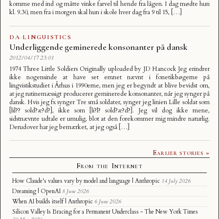
komme med ind og måtte vinke farvel til hende fra lågen. I dag mødte hun
kl. 9.30, men fra i morgen skal hun i skole hver dag fra 9 til 15, […]
DA
·
LINGUISTICS
Underliggende geminerede konsonanter på dansk
2012/04/17 23:01
1974 Three Little Soldiers Originally uploaded by JD Hancock Jeg erindrer
ikke nogensinde at have set emnet nævnt i fonetikbøgerne på
lingvistikstudiet i Århus i 1990erne, men jeg er begyndt at blive bevidst om,
at jeg rutinemæssigt producerer geminerede konsonanter, når jeg synger på
dansk. Hvis jeg fx synger Tre små soldater, synger jeg linien Lille soldat som
[lil?? sold?æ?d?], ikke som [li?l? sold?æ?d?]. Jeg vil dog ikke mene,
sidstnævnte udtale er umulig, blot at den forekommer mig mindre naturlig.
Derudover har jeg bemærket, at jeg også […]
Earlier stories »
From the Internet
How Claude's values vary by model and language | Anthropic
14 July 2026
Dreaming | OpenAI
8 June 2026
When AI builds itself | Anthropic
6 June 2026
Silicon Valley Is Bracing for a Permanent Underclass - The New York Times