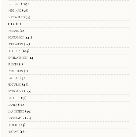
culture
(105)
denmark
(58)
discoveries
(4)
DIY
(31)
dreams
(2)
economics
(141)
education
(25)
election
(104)
environment
(14)
europe
(1)
evolution
(1)
family
(69)
featured
(46)
fooddrink
(151)
gadgets
(32)
games
(12)
gardening
(29)
geography
(27)
health
(25)
history
(18)