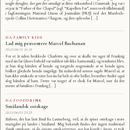
nogle slyngler, der gør det umuligt at drive virksomhed i Danmark. Jeg var i
et par år “Father of the Chapel” (egl. “Kapellets Far”, men reelt tillidsmand)
i fagforeningen National Union of Journalists (NUJ) ved det Murdoch-
ejede Collins Dictionaries i Glasgow, og den oplevelse […]
DA
·
FAMILY
·
KIDS
Lad mig præsentere Marcel Buchanan
2013/08/31 10:35
For et år siden brokkede Charlotte sig over at skulle tre uger til Frankrig
med sin far (deres forhold var mildest talt ikke harmonisk), og resultatet blev,
at han slog hånden af hende og nægtede nogensinde at se hende igen,
hvilket glædede hende usigeligt. En måneds tid senere sagde Marcel så, at
han ikke ønskede at være hos sin far helt så ofte heller, hvorefter André også
slog hånden af ham. Dette var noget af et chok for Marcel, især da det
meste af familien i Frankrig […]
DA
·
FOODDRINK
Smålandsk ostekage
2013/06/01 23:25
Enhver, der har læst Emil fra Lønneberg, véd, at de spiser ostekage i store
mængder på landet i Småland. Mig bekendt findes der ingen traditionel
dansk ostekage, så de eneste ostekagetyper, jeg har kendt i årevis, er tysk