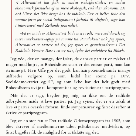
»I Alternativet har folk en anden vækstforståelse, en anden
økonomisk forståelse af en mere økologisk, cirkulær økonomi. De
ord bliver slet ikke brugt hos de radikale. Der er heller ikke den
samme form for social indignation i forhold til ulighed«, siger han
i interviewet med Zetlands journalist.
»På en måde er Alternativet både mere rødt, mere solidarisk og
mere iværksætter-agtigt på samme tid. Paradoksalt nok. Jeg synes,
Alternativet er tættere på det, jeg synes er grundrødderne i Det
Radikale Venstre. Bare i en ny tid«, lyder det endvidere fra Elbæk.
Jeg véd, der er mange, der føler, de danske partier er rykket så
meget mod højre, at Enhedslisten snart er det eneste parti, man kan
stemme på. Hvis Uffe gør det godt, kan han potentielt samle mange
utilfredse vælgere op, som hidtil har stemt på DrV,
Socialdemokratiet og SF, og som ikke har det helt godt med
Enhedslistens uvilje til kompromiser og revolutionære partiprogram.
Når det er sagt, bryder jeg mig nu ikke om de radikale
udbryderes måde at lave partier på. Jeg synes, det er en uskik at
lave et parti i overskriftsform, finde sympatisører og først derefter at
skrive et partiprogram.
Jeg er en stor fan af Det radikale Odenseprogram fra 1905, som
blev skrevet af medlemmerne uden politikernes medvirken, og
først bagefter fik de mulighed for at tilslutte sig det.