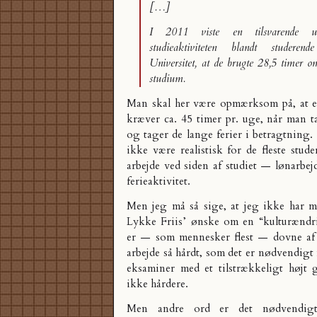
[…]
I 2011 viste en tilsvarende un
studieaktiviteten blandt studere
Universitet, at de brugte 28,5 timer 
studium.
Man skal her være opmærksom på, at et
kræver ca. 45 timer pr. uge, når man tæ
og tager de lange ferier i betragtning.
ikke være realistisk for de fleste stude
arbejde ved siden af studiet — lønarbe
ferieaktivitet.
Men jeg må så sige, at jeg ikke har me
Lykke Friis’ ønske om en “kulturændr
er — som mennesker flest — dovne af 
arbejde så hårdt, som det er nødvendigt 
eksaminer med et tilstrækkeligt højt
ikke hårdere.
Men andre ord er det nødvendig