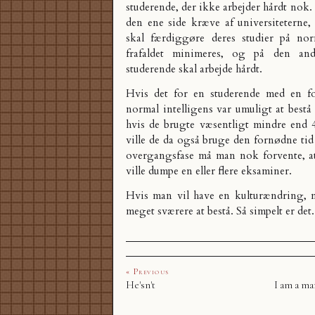
studerende, der ikke arbejder hårdt nok
den ene side kræve af universiteterne,
skal færdiggøre deres studier på nor
frafaldet minimeres, og på den an
studerende skal arbejde hårdt.
Hvis det for en studerende med en fo
normal intelligens var umuligt at bestå
hvis de brugte væsentligt mindre end 4
ville de da også bruge den fornødne tid
overgangsfase må man nok forvente, at 
ville dumpe en eller flere eksaminer.
Hvis man vil have en kulturændring, 
meget sværere at bestå. Så simpelt er det.
« Previous
He'sn't
I am a ma