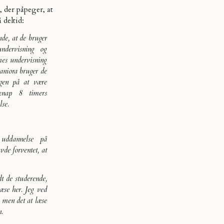
, der påpeger, at
å deltid
:
de, at de bruger
ndervisning og
mes undervisning
aniora bruger de
gen på at være
knap 8 timers
lse.
 uddannelse på
vde forventet, at
t de studerende,
læse her. Jeg ved
, men det at læse
n.