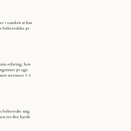
r i sanskrit at han
s forberedelse pr
in erfaring, hvis
ngstimer pr uge
 men nærmere 1-1
un forberedte mig
men tre-fire havde