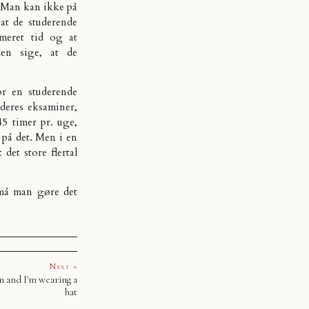
. Man kan ikke på
 at de studerende
meret tid og at
den sige, at de
r en studerende
 deres eksaminer,
5 timer pr. uge,
 på det. Men i en
det store flertal
må man gøre det
Next »
n and I'm wearing a
hat