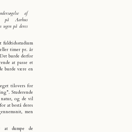
dersøgelse af
nde på Aarhus
om ugen på deres
 fuldtidsstudium
ller timer pr. år
 Det burde derfor
rende at passe et
jde burde være en
get tilovers for
ing”. Studerende
natur, og de vil
for at bestå deres
 gennemsnit, men
t at dumpe de