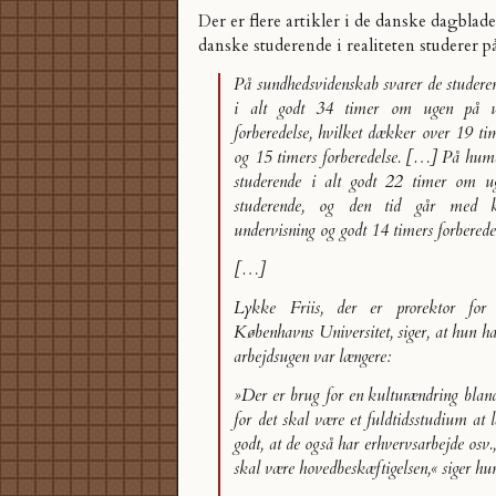
Der er flere artikler i de danske dagblade
danske studerende i realiteten
studerer p
På sundhedsvidenskab svarer de studeren
i alt godt 34 timer om ugen på u
forberedelse, hvilket dækker over 19 ti
og 15 timers forberedelse. […] På hum
studerende i alt godt 22 timer om u
studerende, og den tid går med 
undervisning og godt 14 timers forberede
[…]
Lykke Friis, der er prorektor for
Københavns Universitet, siger, at hun ha
arbejdsugen var længere:
»Der er brug for en kulturændring bland
for det skal være et fuldtidsstudium at 
godt, at de også har erhvervsarbejde osv.
skal være hovedbeskæftigelsen,« siger hu