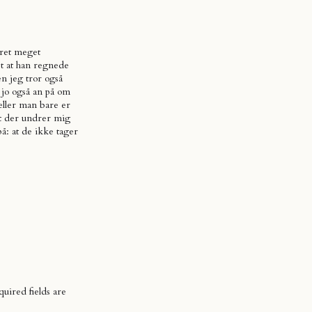
ret meget
t at han regnede
n jeg tror også
jo også an på om
 eller man bare er
det der undrer mig
: at de ikke tager
uired fields are