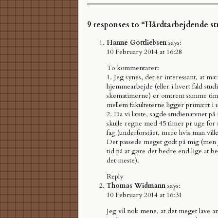
9 responses to “Hårdtarbejdende s
Hanne Gottliebsen
says:
10 February 2014 at 16:28
To kommentarer:
1. Jeg synes, det er interessant, at m
hjemmearbejde (eller i hvert fald stud
skematimerne) er omtrent samme timet
mellem fakulteterne ligger primært i 
2. Da vi læste, sagde studienævnet på 
skulle regne med 45 timer pr uge for at
fag (underforstået, mere hvis man vill
Det passede meget godt på mig (men 
tid på at gøre det bedre end lige at be
det meste).
Reply
Thomas Widmann
says:
10 February 2014 at 16:31
Jeg vil nok mene, at det meget lave an