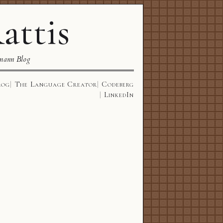
attis
mann Blog
log
The Language Creator
Codeberg
LinkedIn