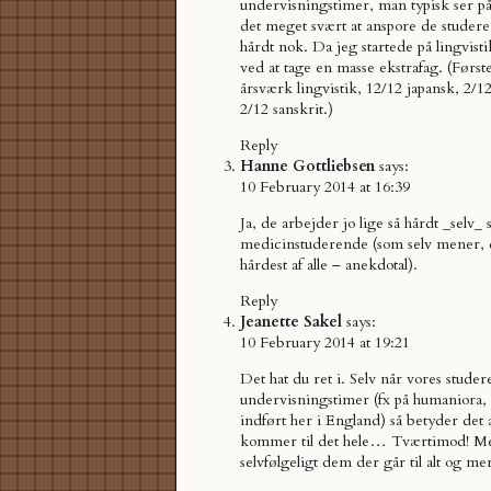
undervisningstimer, man typisk ser p
det meget svært at anspore de studeren
hårdt nok. Da jeg startede på lingvist
ved at tage en masse ekstrafag. (Første
årsværk lingvistik, 12/12 japansk, 2/1
2/12 sanskrit.)
Reply
Hanne Gottliebsen
says:
10 February 2014 at 16:39
Ja, de arbejder jo lige så hårdt _selv_
medicinstuderende (som selv mener, 
hårdest af alle – anekdotal).
Reply
Jeanette Sakel
says:
10 February 2014 at 19:21
Det hat du ret i. Selv når vores studer
undervisningstimer (fx på humaniora, 
indført her i England) så betyder det a
kommer til det hele… Tværtimod! Me
selvfølgeligt dem der går til alt og 