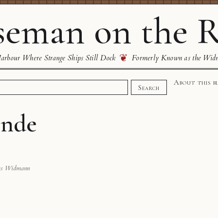
eman on the R
❦
rbour Where Strange Ships Still Dock
Formerly Known as the Wid
About this b
Search
ende
as Widmann