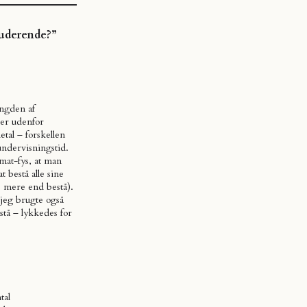
tuderende?”
ængden af
ier udenfor
al – forskellen
undervisningstid.
mat-fys, at man
 bestå alle sine
e mere end bestå).
jeg brugte også
stå – lykkedes for
tal