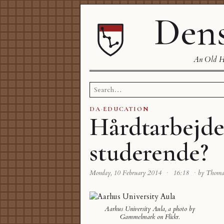
Dens
An Old Ha
Search
for:
DA
·
EDUCATION
Hårdtarbejd
studerende?
Monday, 10 February 2014
·
16:18
·
by Thom
Aarhus University Aula
, a photo by
Gammelmark
on Flickr.