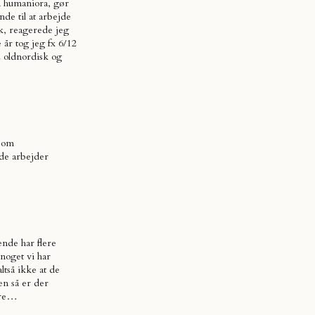
å humaniora, gør
de til at arbejde
ik, reagerede jeg
 år tog jeg fx 6/12
2 oldnordisk og
 som
de arbejder
ende har flere
noget vi har
ltså ikke at de
n så er der
mere…