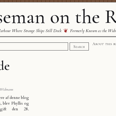
eman on the R
❦
rbour Where Strange Ships Still Dock
Formerly Known as the Wid
About this b
Search
de
 Widmann
re af denne blog
e, blev
Phyllis og
gift den 28.