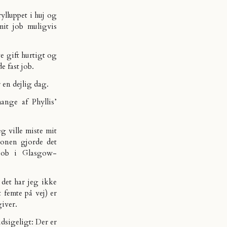
ylluppet i huj og
mit job muligvis
ve gift hurtigt og
e fast job.
r en dejlig dag.
ange af Phyllis’
eg ville miste mit
ionen gjorde det
 job i Glasgow-
 det har jeg ikke
 femte på vej) er
giver.
dsigeligt: Der er