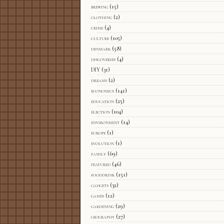
brewing
(15)
clothing
(2)
crime
(4)
culture
(105)
denmark
(58)
discoveries
(4)
DIY
(31)
dreams
(2)
economics
(141)
education
(25)
election
(104)
environment
(14)
europe
(1)
evolution
(1)
family
(69)
featured
(46)
fooddrink
(151)
gadgets
(32)
games
(12)
gardening
(29)
geography
(27)