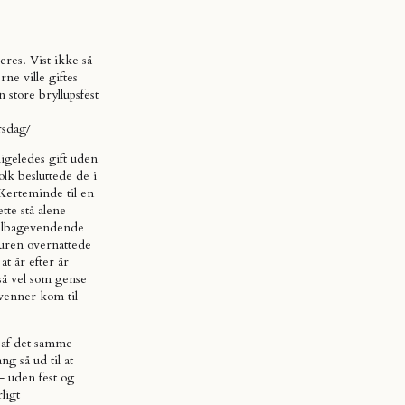
eres. Vist ikke så
e ville giftes
 store bryllupsfest
rsdag/
igeledes gift uden
olk besluttede de i
l Kerteminde til en
ette stå alene
 tilbagevendende
turen overnattede
t år efter år
så vel som gense
venner kom til
t af det samme
g så ud til at
r- uden fest og
ligt