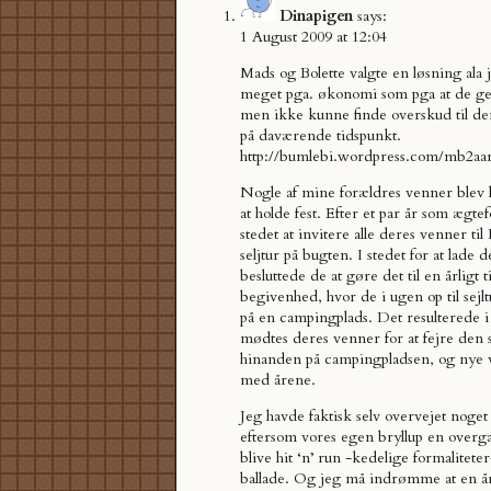
Dinapigen
says:
1 August 2009 at 12:04
Mads og Bolette valgte en løsning ala j
meget pga. økonomi som pga at de gern
men ikke kunne finde overskud til den
på daværende tidspunkt.
http://bumlebi.wordpress.com/mb2aa
Nogle af mine forældres venner blev l
at holde fest. Efter et par år som ægtef
stedet at invitere alle deres venner ti
seljtur på bugten. I stedet for at lade d
besluttede de at gøre det til en årligt
begivenhed, hvor de i ugen op til sejl
på en campingplads. Det resulterede i a
mødtes deres venner for at fejre den 
hinanden på campingpladsen, og nye 
med årene.
Jeg havde faktisk selv overvejet noge
eftersom vores egen bryllup en overgan
blive hit ‘n’ run -kedelige formalitete
ballade. Og jeg må indrømme at en år