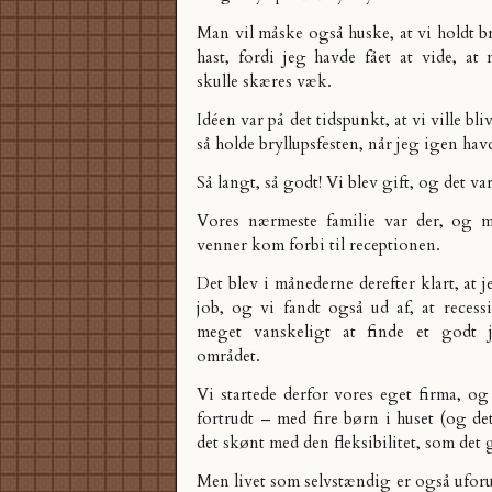
Man vil måske også huske, at vi holdt br
hast, fordi jeg havde fået at vide, at
skulle skæres væk
.
Idéen var på det tidspunkt, at vi ville bli
så holde bryllupsfesten, når jeg igen havd
Så langt, så godt! Vi blev gift, og det va
Vores nærmeste familie var der, og m
venner kom forbi til receptionen.
Det blev i månederne derefter klart, at j
job, og vi fandt også ud af, at recess
meget vanskeligt at finde et godt
området.
Vi startede derfor
vores eget firma
, og
fortrudt – med fire børn i huset (og det
det skønt med den fleksibilitet, som det 
Men livet som selvstændig er også uforu