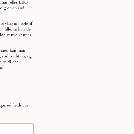
 hus, eller BBQ
tadig er en sød
ryllup at nogle af
? Eller at hvis de
olde af nye venner
enhed kan man
 sød tradition, og
e op til det
af
uired fields are