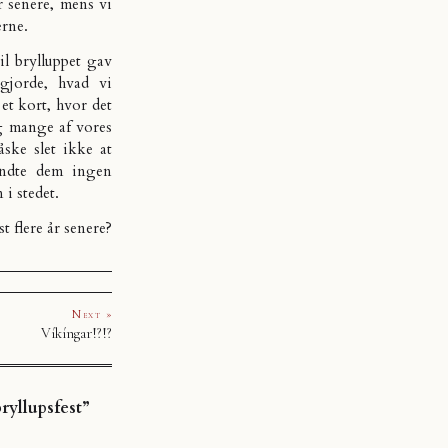
r senere, mens vi
erne.
il brylluppet gav
gjorde, hvad vi
et kort, hvor det
 Og mange af vores
ske slet ikke at
endte dem ingen
 i stedet.
 flere år senere?
Next »
Víkíngar!?!?
ryllupsfest”