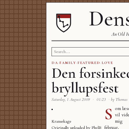
Dens
An Old Ha
Search
for:
DA
·
FAMILY
·
FEATURED
·
LOVE
Den forsinke
bryllupsfest
Saturday, 1 August 2009
·
01:23
·
by Thomas
S
om læse
vil vid
mig 
Kransekage
februar
.
Originally uploaded by
PhylB