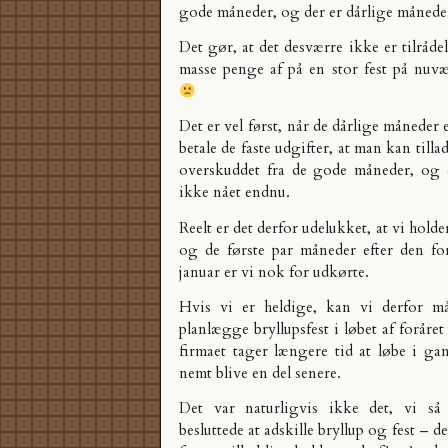
gode måneder, og der er dårlige månede
Det gør, at det desværre ikke er tilråde
masse penge af på en stor fest på nuvæ
Det er vel først, når de dårlige måneder 
betale de faste udgifter, at man kan tilla
overskuddet fra de gode måneder, og 
ikke nået endnu.
Reelt er det derfor udelukket, at vi holder
og de første par måneder efter den for
januar er vi nok for udkørte.
Hvis vi er heldige, kan vi derfor m
planlægge bryllupsfest i løbet af foråre
firmaet tager længere tid at løbe i ga
nemt blive en del senere.
Det var naturligvis ikke det, vi så
besluttede at adskille bryllup og fest – 