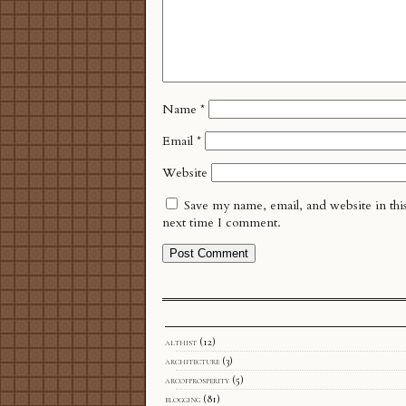
Name
*
Email
*
Website
Save my name, email, and website in thi
next time I comment.
althist
(12)
architecture
(3)
arcofprosperity
(5)
blogging
(81)