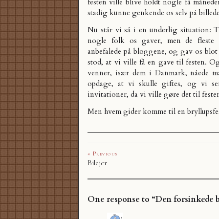
festen ville blive holdt nogle få månede
stadig kunne genkende os selv på billed
Nu står vi så i en underlig situation: T
nogle folk os gaver, men de fleste 
anbefalede på bloggene, og gav os blot 
stod, at vi ville få en gave til festen.
venner, især dem i Danmark, nåede må
opdage, at vi skulle giftes, og vi s
invitationer, da vi ville gøre det til festen
Men hvem gider komme til en bryllupsfest
« Previous
Bilejer
One response to “Den forsinkede b