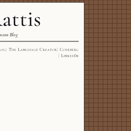
attis
mann Blog
log
The Language Creator
Codeberg
LinkedIn