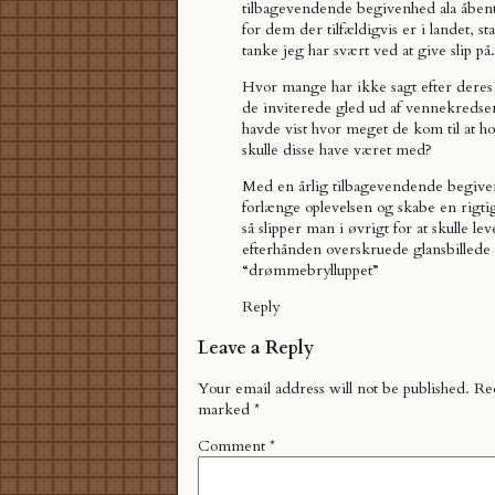
tilbagevendende begivenhed ala åbent
for dem der tilfældigvis er i landet, s
tanke jeg har svært ved at give slip på.
Hvor mange har ikke sagt efter deres b
de inviterede gled ud af vennekredsen
havde vist hvor meget de kom til at h
skulle disse have været med?
Med en årlig tilbagevendende begiv
forlænge oplevelsen og skabe en rigtig
så slipper man i øvrigt for at skulle lev
efterhånden overskruede glansbillede 
“drømmebrylluppet”
Reply
Leave a Reply
Your email address will not be published.
Req
marked
*
Comment
*