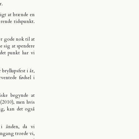
r.
ligt at brænde en
rende tidspunkt.
er gode nok til at
de sig at spendere
det punkt har vi
 bryllupsfest i år,
ventede fødsel i
åske begynde at
t (2010), men hvis
ng, kan det også
 i ånden, da vi
dengang troede vi,