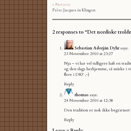
« Previous
Frère Jacques in Klingon
2 responses to “Det nordiske tr
Sebastian Adorján Dyhr
says:
23 November 2010 at 23:27
Nja – vi har vel tidligere haft en trad
og den slags herhjemme, så måske i vi
flere i DK? ,-)
Reply
thomas
says:
24 November 2010 at 12:38
Den tradition er nok ikke begrænset 
Reply
Leave a Reply