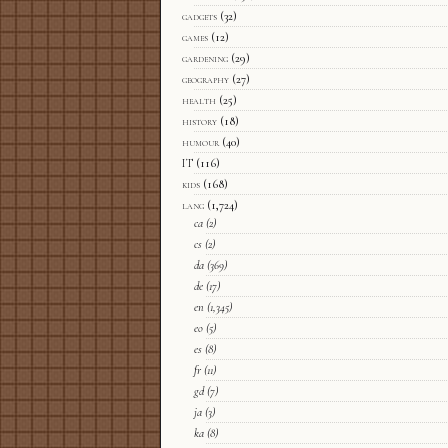
gadgets
(32)
games
(12)
gardening
(29)
geography
(27)
health
(25)
history
(18)
humour
(40)
IT
(116)
kids
(168)
lang
(1,724)
ca
(2)
cs
(2)
da
(369)
de
(17)
en
(1,345)
eo
(5)
es
(8)
fr
(11)
gd
(7)
ja
(3)
ka
(8)