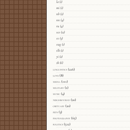
la
(1)
mi
(1)
nb
(2)
nn
(4)
ru
(4)
sco
(12)
sv
(3)
swg
(1)
tlh
(1)
yi
(2)
zh
(6)
linguistics
(226)
love
(8)
media
(111)
military
(2)
music
(4)
neighbourhd
(20)
obituary
(20)
pets
(3)
photography
(65)
politics
(512)