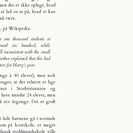
men det er ikke oplagt, hvad
så lad os se på, hvad vi kan
må være.
g. på
Wikipedia
:
ut one thousand students at
ound six hundred, while
l inconsistent with the small
rther explained that this had
ters for Harry’s year.
ange à 40 elever), men nok
ger, at der relativt er lige
er i Storbritannien og
 have mindst 24 elever, men
på syv årgange. Det er godt
at lade børnene gå i normale
dem på kostskole, er meget
dansk troldmandsskole ville