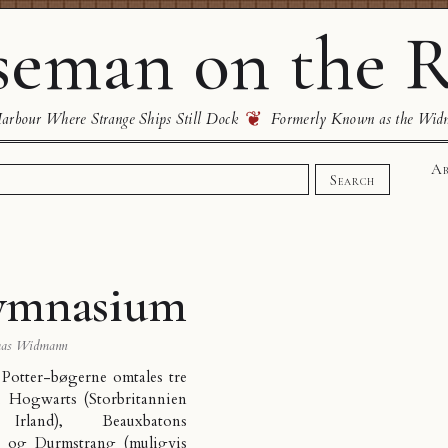
eman on the R
❦
rbour Where Strange Ships Still Dock
Formerly Known as the Wid
Ab
Search
ymnasium
mas Widmann
Potter-bøgerne omtales tre
, Hogwarts (Storbritannien
rland), Beauxbatons
) og Durmstrang (muligvis