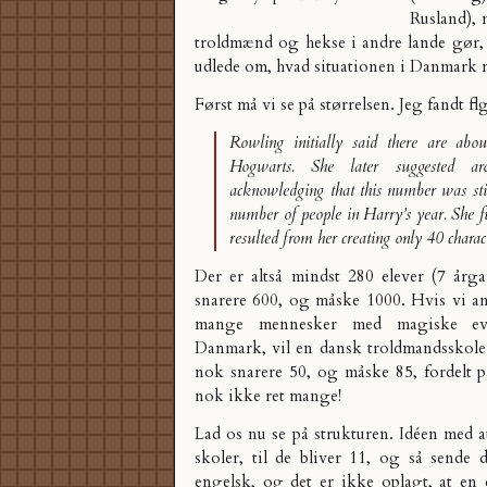
Rusland), 
troldmænd og hekse i andre lande gør, 
udlede om, hvad situationen i Danmark 
Først må vi se på størrelsen. Jeg fandt fl
Rowling initially said there are abo
Hogwarts. She later suggested ar
acknowledging that this number was stil
number of people in Harry’s year. She fu
resulted from her creating only 40 charac
Der er altså mindst 280 elever (7 årg
snarere 600, og måske 1000. Hvis vi anta
mange mennesker med magiske evn
Danmark, vil en dansk troldmandsskole
nok snarere 50, og måske 85, fordelt 
nok ikke ret mange!
Lad os nu se på strukturen. Idéen med 
skoler,
til de bliver 11
, og så sende 
engelsk, og det er ikke oplagt, at en 