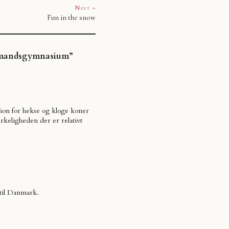
Next »
Fun in the snow
oldmandsgymnasium”
ition for hekse og kloge koner
rkeligheden der er relativt
til Danmark.