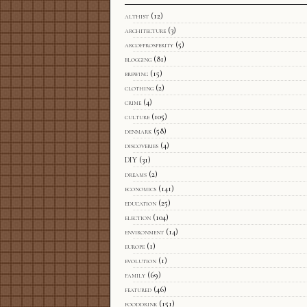
althist
(12)
architecture
(3)
arcofprosperity
(5)
blogging
(81)
brewing
(15)
clothing
(2)
crime
(4)
culture
(105)
denmark
(58)
discoveries
(4)
DIY
(31)
dreams
(2)
economics
(141)
education
(25)
election
(104)
environment
(14)
europe
(1)
evolution
(1)
family
(69)
featured
(46)
fooddrink
(151)