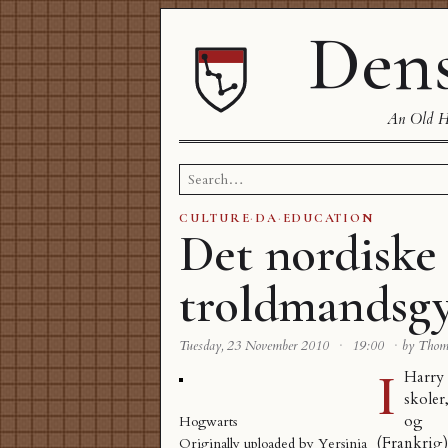
Dens
An Old Ha
Search
for:
CULTURE
·
DA
·
EDUCATION
Det nordiske
troldmandsg
Tuesday, 23 November 2010
·
19:00
·
by Tho
I
Harry 
skoler
og I
Hogwarts
(Frankrig
Originally uploaded by
Yersinia