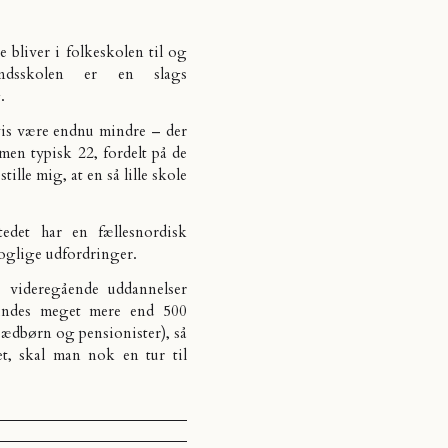
 bliver i folkeskolen til og
ndsskolen er en slags
.
vis være endnu mindre – der
men typisk 22, fordelt på de
ille mig, at en så lille skole
edet har en fællesnordisk
roglige udfordringer.
 videregående uddannelser
 findes meget mere end 500
ædbørn og pensionister), så
t, skal man nok en tur til