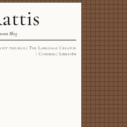
attis
mann Blog
out this blog
The Language Creator
Codeberg
LinkedIn