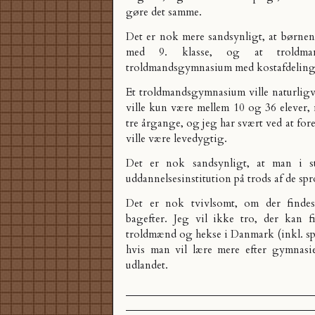
gøre det samme.
Det er nok mere sandsynligt, at børnene
med 9. klasse, og at troldma
troldmandsgymnasium med kostafdeling
Et troldmandsgymnasium ville naturlig
ville kun være mellem 10 og 36 elever, 
tre årgange, og jeg har svært ved at forest
ville være levedygtig.
Det er nok sandsynligt, at man i st
uddannelsesinstitution på trods af de sp
Det er nok tvivlsomt, om der findes
bagefter. Jeg vil ikke tro, der kan
troldmænd og hekse i Danmark (inkl. sp
hvis man vil lære mere efter gymnasie
udlandet.