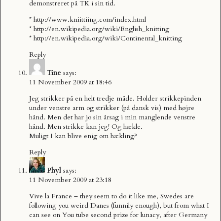
demonstreret på TK i sin tid.
*
http://www.kniittiing.com/index.html
*
http://en.wikipedia.org/wiki/English_knitting
*
http://en.wikipedia.org/wiki/Continental_knitting
Reply
Tine
says:
11 November 2009 at 18:46
Jeg strikker på en helt tredje måde. Holder strikkepinden
under venstre arm og strikker (på dansk vis) med højre
hånd. Men det har jo sin årsag i min manglende venstre
hånd. Men strikke kan jeg! Og hækle.
Muligt I kan blive enig om hækling?
Reply
Phyl
says:
11 November 2009 at 23:18
Vive la France – they seem to do it like me, Swedes are
following you weird Danes (funnily enough), but from what I
can see on You tube second prize for lunacy, after Germany