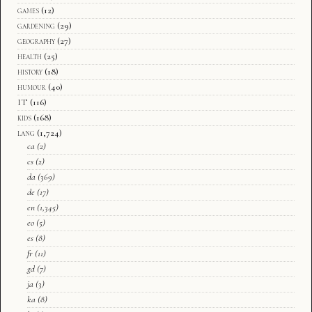
games
(12)
gardening
(29)
geography
(27)
health
(25)
history
(18)
humour
(40)
IT
(116)
kids
(168)
lang
(1,724)
ca
(2)
cs
(2)
da
(369)
de
(17)
en
(1,345)
eo
(5)
es
(8)
fr
(11)
gd
(7)
ja
(3)
ka
(8)