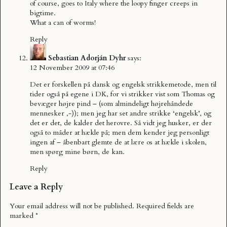
of course, goes to Italy where the loopy finger creeps in
bigtime.
What a can of worms!
Reply
Sebastian Adorján Dyhr
says:
12 November 2009 at 07:46
Det er forskellen på dansk og engelsk strikkemetode, men til
tider også på egene i DK, for vi strikker vist som Thomas og
bevæger højre pind – (som almindeligt højrehåndede
mennesker ,-)); men jeg har set andre strikke ‘engelsk’, og
det er det, de kalder det herovre. Så vidt jeg husker, er der
også to måder at hækle på; men dem kender jeg personligt
ingen af – åbenbart glemte de at lære os at hækle i skolen,
men spørg mine børn, de kan.
Reply
Leave a Reply
Your email address will not be published.
Required fields are
marked
*