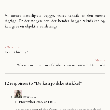
Vi mener naturligvis begge, vores teknik er den eneste
rigtige. Er der nogen her, der kender begge teknikker og
kan give en objektiv vurdering?
« Previous
Recent history?
Next »
Where can I buy 10 ml of rhubarb essence outwith Denmark?
12 responses to “De kan jo ikke strikke!”
mw
says:
11 November 2009 at 14:12
Jeg er også vant til den første. Den anden ser godt nok ud