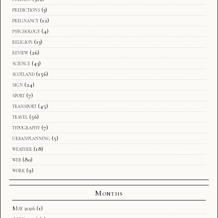
predictions
(3)
pregnancy
(12)
psychology
(4)
religion
(13)
review
(26)
science
(43)
scotland
(156)
sign
(24)
sport
(7)
transport
(45)
travel
(56)
typography
(7)
urbanplanning
(5)
weather
(18)
web
(80)
work
(9)
Months
May 2026
(1)