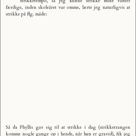
strikketempo, så jeg kunne strikke mine vanter
færdige, inden skoleåret var omme, lærte jeg naturligvis at
strikke på flg. måde:
Så da Phyllis gav sig til at strikke i dag (strikketrangen
komme nogle gange op i hende, når hun er gravid), fik jeg