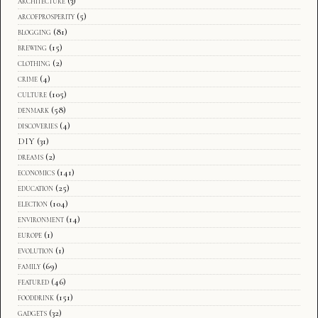
architecture
(3)
arcofprosperity
(5)
blogging
(81)
brewing
(15)
clothing
(2)
crime
(4)
culture
(105)
denmark
(58)
discoveries
(4)
DIY
(31)
dreams
(2)
economics
(141)
education
(25)
election
(104)
environment
(14)
europe
(1)
evolution
(1)
family
(69)
featured
(46)
fooddrink
(151)
gadgets
(32)