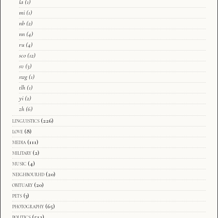
la
(1)
mi
(1)
nb
(2)
nn
(4)
ru
(4)
sco
(12)
sv
(3)
swg
(1)
tlh
(1)
yi
(2)
zh
(6)
linguistics
(226)
love
(8)
media
(111)
military
(2)
music
(4)
neighbourhd
(20)
obituary
(20)
pets
(3)
photography
(65)
politics
(512)