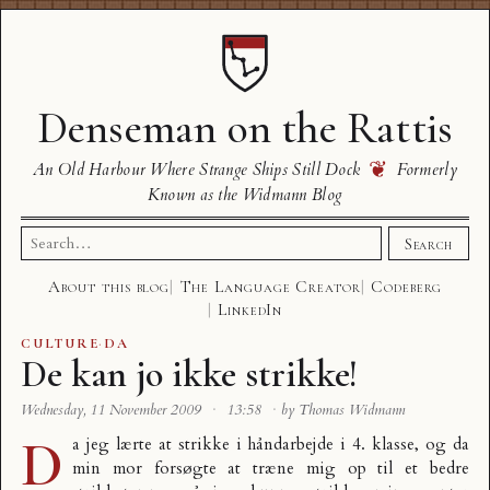
Denseman on the Rattis
❦
An Old Harbour Where Strange Ships Still Dock
Formerly
Known as the Widmann Blog
Search
Search
for:
About this blog
The Language Creator
Codeberg
LinkedIn
CULTURE
·
DA
De kan jo ikke strikke!
Wednesday, 11 November 2009
·
13:58
·
by Thomas Widmann
D
a jeg lærte at strikke i håndarbejde i 4. klasse, og da
min mor forsøgte at træne mig op til et bedre