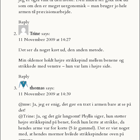
som om den er meget uergonomisk – man bruger jo hele
armen til præcisionsarbejde.
Reply
Trine
says:
11 November 2009 at 14:27
Det ser da noget kavt ud, den anden metode.
Min oldemor holdt højre strikkepind mellem benene og
strikkede med venstre – hun var lam i højre side.
Reply
thomas
says:
11 November 2009 at 14:39
@mw: Ja, jeg er enig, det gør en træt i armen bare at se på
det!
@Trine: Ja, og det går langsomt! Phyllis siger, hun støtter
højre strikkepind på benet, fordi hun lærte at strikke, da
hendes arme var for korte (5 år gammel). Det er vist noget
med, at hendes mormor hvilede strikkepindene oven på
armene.