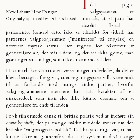
I
det p.g.a.
valgsystemet er
New Labour New Danger
normalt, at ét parti har
Originally uploaded by
Dolores Luxedo
absolut flertal i
parlamentet (omend dette ikke er tilfældet for tiden), har
partiernes valgprogrammer (“manifestos” på engelsk) en
nærmest mytisk status: Det regnes for påkrævet at
gennemføre alt, der står i dem, og det ses ikke gerne, man
gør noget væsentligt, som ikke er annonceret deri.
I Danmark har situationen været meget anderledes, da det er
blevet betragtet for givet, at et regeringsparti ville være nødt
til at forhandle med mange andre partier, hvorfor
valgprogrammerne nærmere har haft karakter af en
ønskeseddel, som man slet ikke kunne drømme om at
gennemføre fra ende til anden.
Fogh tilnærmede dansk til britisk politik ved at indføre sin
kontraktpolitik
, der på mange måder mindede stærkt om den
britiske “valgprogramspolitik”. Det besynderlige var, at han
kunne klare at gennemføre det i et system med så mange