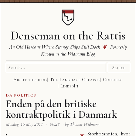
Denseman on the Rattis
❦
An Old Harbour Where Strange Ships Still Dock
Formerly
Known as the Widmann Blog
Search
Search
for:
About this blog
The Language Creator
Codeberg
LinkedIn
DA
·
POLITICS
Enden på den britiske
kontraktpolitik i Danmark
Monday, 16 May 2011
·
00:28
·
by Thomas Widmann
Storbritannien, hvor