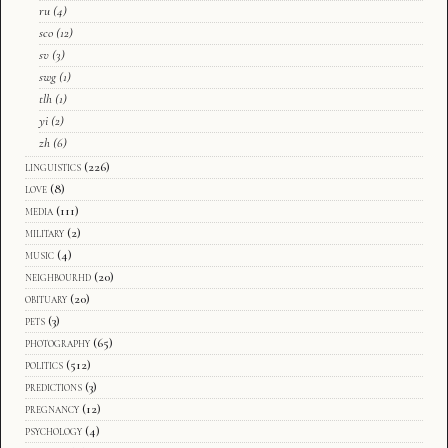
ru
(4)
sco
(12)
sv
(3)
swg
(1)
tlh
(1)
yi
(2)
zh
(6)
linguistics
(226)
love
(8)
media
(111)
military
(2)
music
(4)
neighbourhd
(20)
obituary
(20)
pets
(3)
photography
(65)
politics
(512)
predictions
(3)
pregnancy
(12)
psychology
(4)