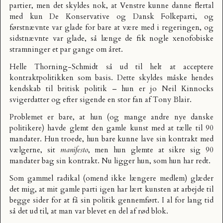
partier, men det skyldes nok, at Venstre kunne danne flertal
med kun De Konservative og Dansk Folkeparti, og
førstnævnte var glade for bare at være med i regeringen, og
sidstnævnte var glade, så længe de fik nogle xenofobiske
stramninger et par gange om året.
Helle Thorning-Schmidt så ud til helt at acceptere
kontraktpolitikken som basis. Dette skyldes måske hendes
kendskab til britisk politik – hun er jo Neil Kinnocks
svigerdatter og efter sigende en stor fan af Tony Blair.
Problemet er bare, at hun (og mange andre nye danske
politikere) havde glemt den gamle kunst med at tælle til 90
mandater. Hun troede, hun bare kunne lave sin kontrakt med
vælgerne, sit
manifesto
, men hun glemte at sikre sig 90
mandater bag sin kontrakt. Nu ligger hun, som hun har redt.
Som gammel radikal (omend ikke længere medlem) glæder
det mig, at mit gamle parti igen har lært kunsten at arbejde til
begge sider for at få sin politik gennemført. I al for lang tid
så det ud til, at man var blevet en del af rød blok.