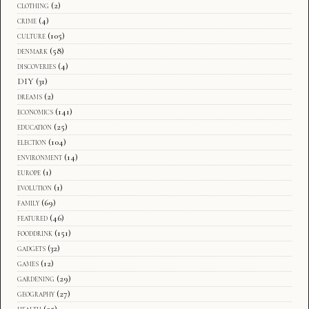
clothing
(2)
crime
(4)
culture
(105)
denmark
(58)
discoveries
(4)
DIY
(31)
dreams
(2)
economics
(141)
education
(25)
election
(104)
environment
(14)
europe
(1)
evolution
(1)
family
(69)
featured
(46)
fooddrink
(151)
gadgets
(32)
games
(12)
gardening
(29)
geography
(27)
health
(25)