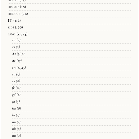
history
(18)
humour
(40)
IT
(116)
kids
(168)
lang
(1,724)
ca
(2)
cs
(2)
da
(369)
de
(17)
en
(1,345)
eo
(5)
es
(8)
fr
(11)
gd
(7)
ja
(3)
ka
(8)
la
(1)
mi
(1)
nb
(2)
nn
(4)