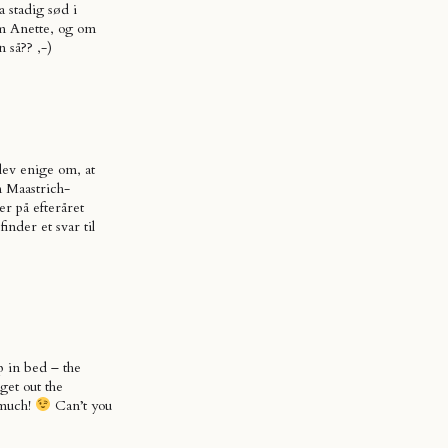
 stadig sød i
m Anette, og om
 så?? ,-)
lev enige om, at
m Maastrich-
r på efteråret
inder et svar til
p in bed – the
get out the
 much!
Can’t you