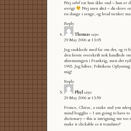
Nej selvf var hun ikke ond – hun er da
øvrigt
Nej men altså – du skrev o
en slange i senge, og hvad tænker man
Reply
Thomas
says:
29 May 2006 at 13:05
Jeg snakkede med far om det, og vi b
den første overskrift nok handlede o
afstemningen i Frankrig, men det tyde
1992. Jeg håber, Politikens Oplysning f
mig!
Reply
Phyl
says:
29 May 2006 at 13:59
France, Chirac, a snake and you aslee
mind boggles – I am going to have to 
dictionary – this is intriguing me too
make it clickable so it translates?