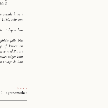
ide 8
e sociale krise i
i 1986, selv om
er. I dag er han
ophidse folk. Nu
g af krisen en
yerne med Paris i
sonalet udgør kun
ken ravage de kan
Next »
I – a grandmother