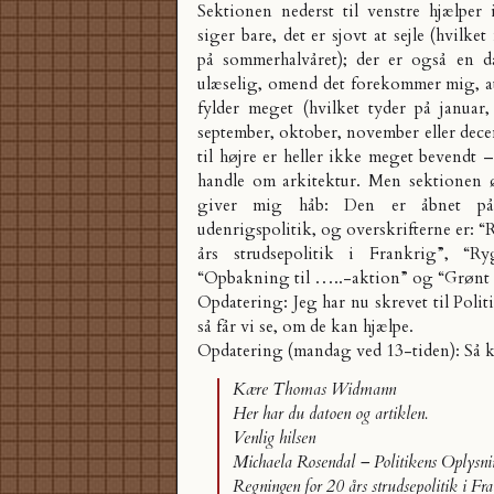
Sektionen nederst til venstre hjælper
siger bare, det er sjovt at sejle (hvilket
på sommerhalvåret); der er også en d
ulæselig, omend det forekommer mig, 
fylder meget (hvilket tyder på januar,
september, oktober, november eller dec
til højre er heller ikke meget bevendt –
handle om arkitektur. Men sektionen øv
giver mig håb: Den er åbnet p
udenrigspolitik, og overskrifterne er: 
års strudsepolitik i Frankrig”, “R
“Opbakning til …..-aktion” og “Grønt
Opdatering: Jeg har nu skrevet til Poli
så får vi se, om de kan hjælpe.
Opdatering (mandag ved 13-tiden): Så k
Kære Thomas Widmann
Her har du datoen og artiklen.
Venlig hilsen
Michaela Rosendal – Politikens Oplysni
Regningen for 20 års strudsepolitik i Fr