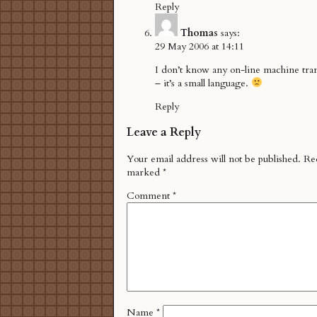
Reply
Thomas
says:
29 May 2006 at 14:11
I don’t know any on-line machine tran
– it’s a small language.
Reply
Leave a Reply
Your email address will not be published.
Req
marked
*
Comment
*
Name
*