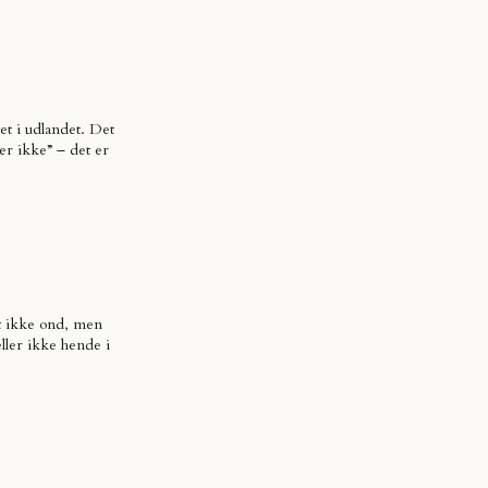
t i udlandet. Det
er ikke” – det er
let ikke ond, men
ller ikke hende i