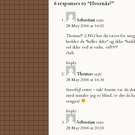
6 responses to “Hvornår?”
Sebastian
says:
28 May 2006 at 16:02
Thomas!!! ;( NU har du været for mege
hedder da “heller ikke” og ikke “hæld
vel ikke ved at vælte, vel????
/Seb
Reply
Thomas
says:
28 May 2006 at 16:34
Stavefejl rettet – tak! Anette var da s
med mindre jeg er blind, er det da he
sengen!
Reply
Sebastian
says:
28 May 2006 at 20:24