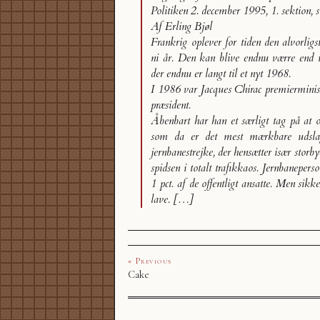
Politiken 2. december 1995, 1. sektion, s
Af Erling Bjøl
Frankrig oplever for tiden den alvorligst
ni år. Den kan blive endnu værre end 
der endnu er langt til et nyt 1968.
I 1986 var Jacques Chirac premierminist
præsident.
Åbenbart har han et særligt tag på at 
som da er det mest mærkbare udsla
jernbanestrejke, der hensætter især storb
spidsen i totalt trafikkaos. Jernbaneper
1 pct. af de offentligt ansatte. Men sik
lave. […]
« Previous
Cake