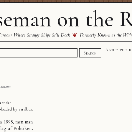
eman on the R
❦
rbour Where Strange Ships Still Dock
Formerly Known as the Wid
About this b
Search
idmann
a snake
ploaded by
viralbus
.
fra 1995, men man
ag af Politiken.