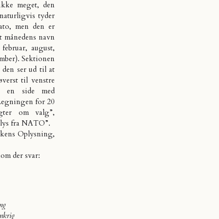
 ikke meget, den
 naturligvis tyder
ato, men den er
at månedens navn
 februar, august,
ember). Sektionen
 den ser ud til at
erst til venstre
å en side med
“Regningen for 20
ygter om valg”,
 lys fra NATO”.
tikens Oplysning,
om der svar:
ng
ankrig