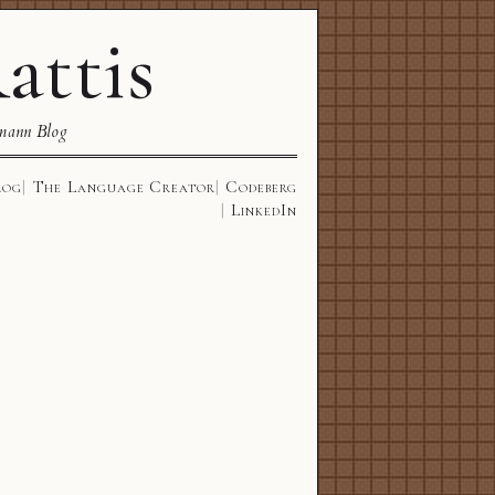
attis
mann Blog
log
The Language Creator
Codeberg
LinkedIn