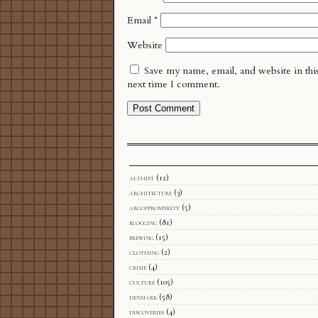
Email
*
Website
Save my name, email, and website in thi
next time I comment.
althist
(12)
architecture
(3)
arcofprosperity
(5)
blogging
(81)
brewing
(15)
clothing
(2)
crime
(4)
culture
(105)
denmark
(58)
discoveries
(4)