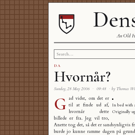
Dens
An Old Ha
Search
for:
DA
Hvornår?
Sunday, 28 May 2006
·
09:48
·
by Thomas W
G
ad vidst, om det er
til at finde ud af,
In bed with 
hvornår dette
Originally u
billede er fra. Jeg vil tro,
Anette tog det, så det er sandsynligvis 
burde jo kunne ramme dagen på grundl