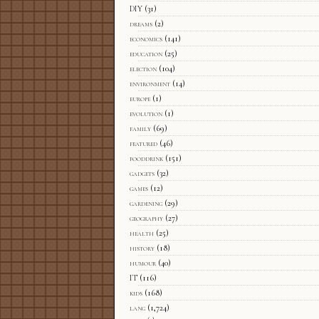
DIY
(31)
dreams
(2)
economics
(141)
education
(25)
election
(104)
environment
(14)
europe
(1)
evolution
(1)
family
(69)
featured
(46)
fooddrink
(151)
gadgets
(32)
games
(12)
gardening
(29)
geography
(27)
health
(25)
history
(18)
humour
(40)
IT
(116)
kids
(168)
lang
(1,724)